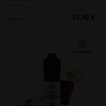
★
★
★
★
★
(4)
22,90 €
50 ml | 10 ml
GOURMANDS