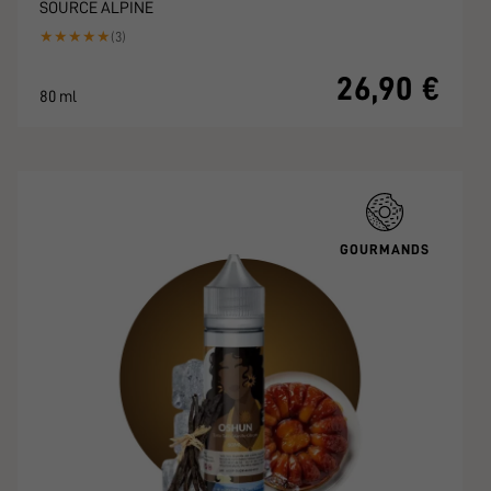
SOURCE ALPINE
★
★
★
★
★
(3)
26,90 €
80 ml
GOURMANDS