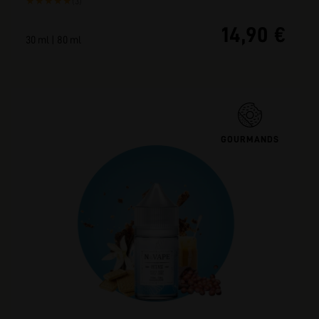
★
★
★
★
★
(3)
14,90 €
30 ml | 80 ml
GOURMANDS