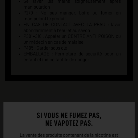
Se laver les mains soigneusement après
manipulation
P270 : Ne pas manger, boire ou fumer en
manipulant le produit
EN CAS DE CONTACT AVEC LA PEAU : laver
abondamment à l'eau et au savon
P301+310 : Appeler un CENTRE ANTI-POISON ou
un médecin en cas de malaise
P405 : Garder sous clé
EMBALLAGE : Fermeture de sécurité pour un
enfant et indice tactile de danger
SI VOUS NE FUMEZ PAS,
NE VAPOTEZ PAS.
La vente des produits contenant de la nicotine est