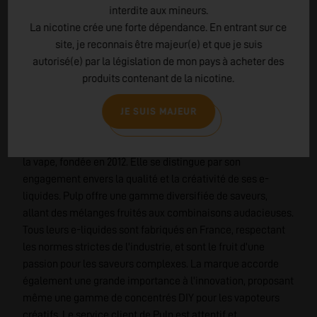
interdite aux mineurs.
La nicotine crée une forte dépendance. En entrant sur ce
site, je reconnais être majeur(e) et que je suis
autorisé(e) par la législation de mon pays à acheter des
produits contenant de la nicotine.
EN SAVOIR PLUS SUR
PULP
JE SUIS MAJEUR
Pulp est une marque française de renom dans l'industrie de
la vape, fondée en 2012. Elle se distingue par son
engagement envers la qualité et la créativité de ses e-
liquides. Pulp offre une gamme diversifiée de saveurs,
allant des mélanges fruités aux combinaisons audacieuses.
Tous leurs e-liquides sont fabriqués en France, respectant
les normes strictes de l'industrie, et sont le fruit d'une
passion pour les saveurs complexes. La marque accorde
également une grande importance à l'innovation, proposant
même une gamme de concentrés DIY pour les vapoteurs
créatifs. Le service client de Pulp est attentif et