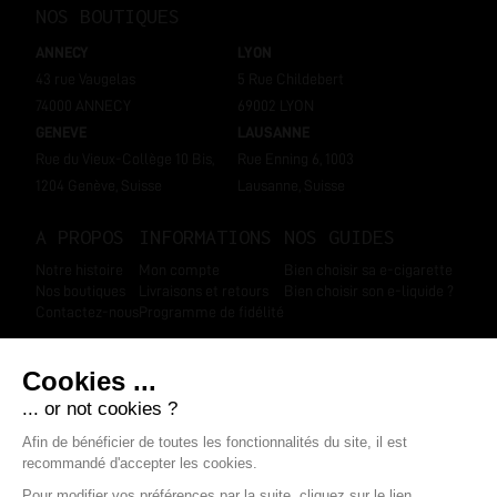
NOS BOUTIQUES
ANNECY
LYON
43 rue Vaugelas
5 Rue Childebert
74000 ANNECY
69002 LYON
GENEVE
LAUSANNE
Rue du Vieux-Collège 10 Bis,
Rue Enning 6, 1003
1204 Genève, Suisse
Lausanne, Suisse
A PROPOS
INFORMATIONS
NOS GUIDES
Notre histoire
Mon compte
Bien choisir sa e-cigarette
Nos boutiques
Livraisons et retours
Bien choisir son e-liquide ?
Contactez-nous
Programme de fidélité
SUIVEZ-NOUS