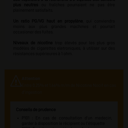
plus neutres
ou fraîches pourraient ne pas être
pleinement satisfaits.
Un ratio PG/VG haut en propylène
, qui conviendra
moins aux plus grandes machines et pourrait
occasioner des fuites.
Niveaux de nicotine
trop élevés pour les plus gros
modèles de cigarettes eletroniques, à utiliser sur des
résistances supérieures à 1 ohm.
Attention
Entre 0.25% et 1.66% m/m de Nicotine Nocif en cas
d'ingestion
Conseils de prudence
P101 : En cas de consultation d'un medecin,
garder à disposition le récipient ou l'étiquette