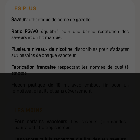
LES PLUS
Saveur
authentique de corne de gazelle.
Ratio PG/VG
équilibré pour une bonne restitution des
saveurs et un hit marqué.
Plusieurs niveaux de nicotine
disponibles pour s'adapter
aux besoins de chaque vapoteur.
Fabrication française
respectant les normes de qualité
strictes.
Flacon pratique de 10 ml
avec embout fin pour un
remplissage facile et sans déversement.
LES MOINS
Pour certains vapoteurs
, Les saveurs gourmandes
pourraient être trop sucrées.
Les vapoteurs à la recherche d'e-liquides aux saveurs