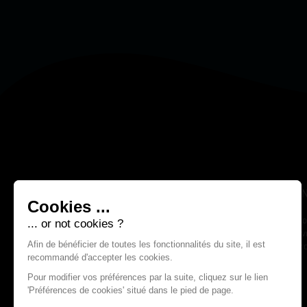
NOS BOUTIQUES
A PROPOS
I
Notre histoire
Mo
ANNECY
LYON
Nos boutiques
Liv
43 rue Vaugelas
5 Rue Childebert
Contactez-nous
Pr
74000 ANNECY
69002 LYON
GENEVE
LAUSANNE
Rue du Vieux-Collège 10
Rue Enning 6, 1003
Bis,
Lausanne, Suisse