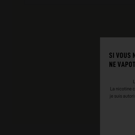
SI VOUS 
NE VAPOT
L
La nicotine c
je suis autor