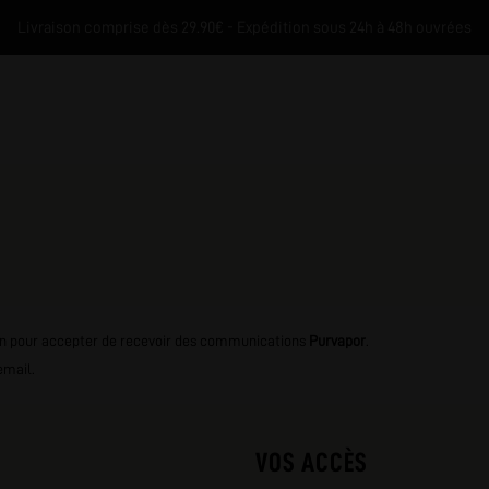
Livraison comprise dès 29.90€ - Expédition sous 24h à 48h ouvrées
on pour accepter de recevoir des communications
Purvapor
.
email.
M
VOS ACCÈS