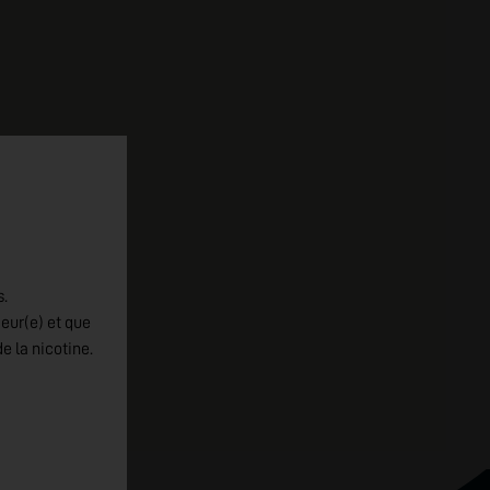
s.
jeur(e) et que
e la nicotine.