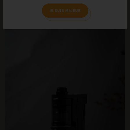
Si tu te sens parfois maladroit, investir dans un étui de protection
est une bonne idée. Ton étui va t’aider à protéger ta e-cigarette
JE SUIS MAJEUR
des chocs et des éraflures.