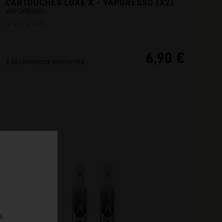
CARTOUCHES LUXE X - VAPORESSO (X2)
VAPORESSO
★
★
★
★
★
(11)
6,90 €
3 déclinaisons existantes
s.