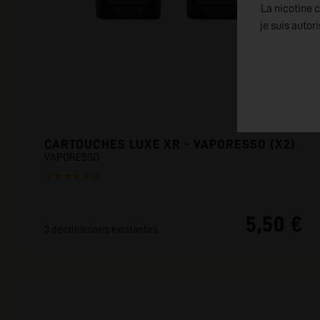
La nicotine c
je suis autor
CARTOUCHES LUXE XR - VAPORESSO (X2)
VAPORESSO
★
★
★
★
★
(3)
5,50 €
3 déclinaisons existantes