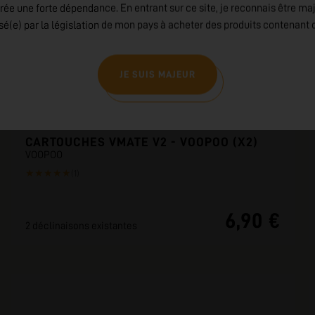
rée une forte dépendance. En entrant sur ce site, je reconnais être ma
isé(e) par la législation de mon pays à acheter des produits contenant d
JE SUIS MAJEUR
CARTOUCHES VMATE V2 - VOOPOO (X2)
VOOPOO
★
★
★
★
★
(1)
6,90 €
2 déclinaisons existantes