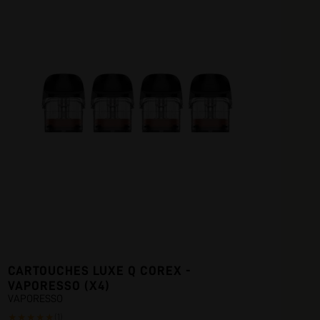
CARTOUCHES LUXE Q COREX -
VAPORESSO (X4)
VAPORESSO
★
★
★
★
★
(1)