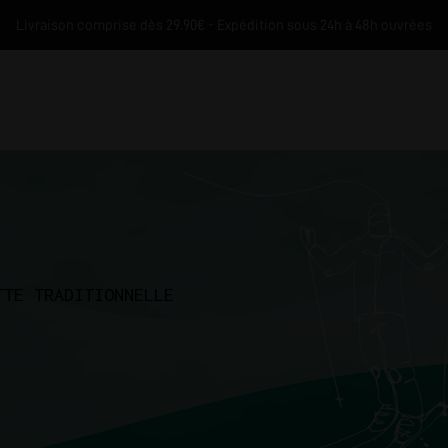
Livraison comprise dès 29.90€ - Expédition sous 24h à 48h ouvrées
TTE TRADITIONNELLE
M