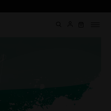
CONNEXION
Email *
Mot de passe *
ot de passe oublié ?
VALIDER