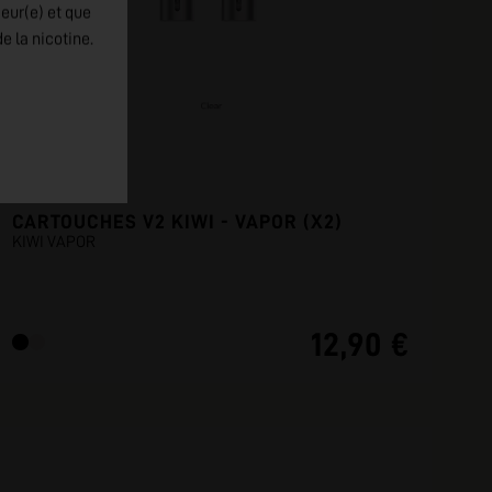
jeur(e) et que
e la nicotine.
CARTOUCHES V2 KIWI - VAPOR (X2)
KIWI VAPOR
12,90 €