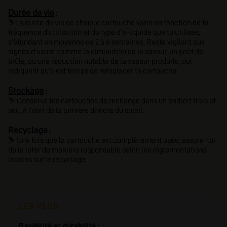
Durée de vie
:
⛷️La durée de vie de chaque cartouche
varie en fonction de
ta
fréquence d'utilisation
et du
type d'e-liquide
que tu utilises,
s'étendant
en moyenne de 2 à 6 semaines
. Reste vigilant aux
signes d'usure comme
la diminution de la saveur
,
un goût de
brûlé
, ou
une réduction notable de la vapeur
produite, qui
indiquent qu'il est temps de remplacer ta cartouche.
Stockage
:
⛷️
Conserve tes cartouches de rechange dans un endroit frais et
sec, à l'abri de la lumière directe du soleil.
Recyclage
:
⛷️
Une fois que la cartouche est complètement usée, assure-toi
de la jeter de manière responsable selon les réglementations
locales sur le recyclage.
LES PLUS
Flexibilité et durabilité :