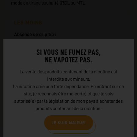
mode de tirage souhaité (RDL ou MTL
LES MOINS
Absence de drip tip :
La cartouche est vendue sans drip tip, ce qui nécessite
de conserver celui fourni dans le kit ou d'en acheter un
SI VOUS NE FUMEZ PAS,
compatible (format 510).
NE VAPOTEZ PAS.
Limitation de certaines options :
La vente des produits contenant de la nicotine est
Bien que plusieurs résistances soient disponibles,
interdite aux mineurs.
certaines comme la DotCoil 0.15 ohm ne sont pas
La nicotine crée une forte dépendance. En entrant sur ce
compatibles avec la puissance du DotPod Max.
site, je reconnais être majeur(e) et que je suis
autorisé(e) par la législation de mon pays à acheter des
produits contenant de la nicotine.
JE SUIS MAJEUR