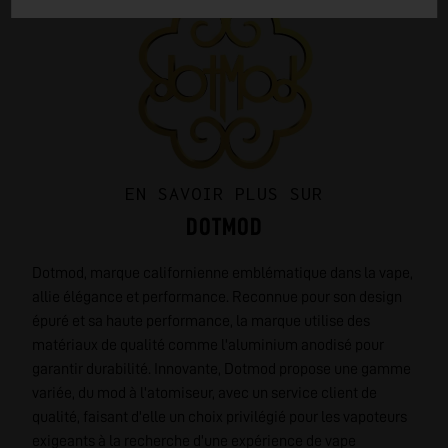
EN SAVOIR PLUS SUR
DOTMOD
Dotmod, marque californienne emblématique dans la vape,
allie élégance et performance. Reconnue pour son design
épuré et sa haute performance, la marque utilise des
matériaux de qualité comme l'aluminium anodisé pour
garantir durabilité. Innovante, Dotmod propose une gamme
variée, du mod à l'atomiseur, avec un service client de
qualité, faisant d'elle un choix privilégié pour les vapoteurs
exigeants à la recherche d'une expérience de vape