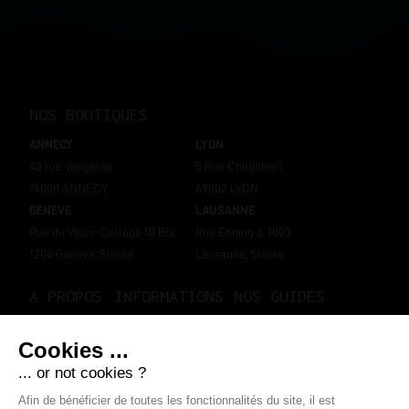
NOS BOUTIQUES
ANNECY
LYON
43 rue Vaugelas
5 Rue Childebert
74000 ANNECY
69002 LYON
GENEVE
LAUSANNE
Rue du Vieux-Collège 10 Bis,
Rue Enning 6, 1003
1204 Genève, Suisse
Lausanne, Suisse
A PROPOS
INFORMATIONS
NOS GUIDES
Notre histoire
Mon compte
Bien choisir sa e-cigarette
Nos boutiques
Livraisons et retours
Bien choisir son e-liquide ?
Contactez-nous
Programme de fidélité
SUIVEZ-NOUS