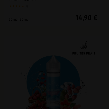
★
★
★
★
★
(4)
14,90 €
30 ml | 80 ml
FRUITÉS FRAIS