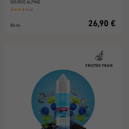
SOURCE ALPINE
★
★
★
★
★
(4)
26,90 €
80 ml
FRUITÉS FRAIS