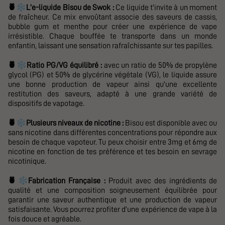
❄️
🍍
L'e-liquide Bisou de Swok :
Ce liquide t'invite à un moment
de fraîcheur. Ce mix envoûtant associe des saveurs de cassis,
bubble gum et menthe pour créer une expérience de vape
irrésistible. Chaque bouffée te transporte dans un monde
enfantin, laissant une sensation rafraîchissante sur tes papilles.
❄️
🍍
Ratio PG/VG
équilibré :
avec un ratio de 50% de propylène
glycol (PG) et 50% de glycérine végétale (VG), le liquide assure
une bonne production de vapeur ainsi qu'une excellente
restitution des saveurs, adapté à une grande variété de
dispositifs de vapotage.
❄️
🍍
Plusieurs niveaux de nicotine :
Bisou
est disponible avec ou
sans nicotine dans différentes concentrations pour répondre aux
besoin de chaque vapoteur. Tu peux choisir entre 3mg et 6mg de
nicotine en fonction de tes préférence et tes besoin en sevrage
nicotinique.
❄️
🍍
Fabrication Française :
Produit avec des ingrédients de
qualité et une composition soigneusement équilibrée pour
garantir une saveur authentique et une production de vapeur
satisfaisante. Vous pourrez profiter d'u
ne expérience de vape à la
fois douce et agréable.