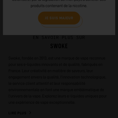
produits contenant de la nicotine.
JE SUIS MAJEUR
EN SAVOIR PLUS SUR
SWOKE
Swoke, fondée en 2013, est une marque de vape reconnue
pour ses e-liquides innovants et de qualité, fabriqués en
France. Leur créativité en matière de saveurs, leur
engagement envers la qualité, l'innovation technologique,
le service client attentif et leur responsabilité
environnementale en font une marque emblématique de
l'univers de la vape. Explorez leurs e-liquides uniques pour
une expérience de vape exceptionnelle.
LIRE PLUS