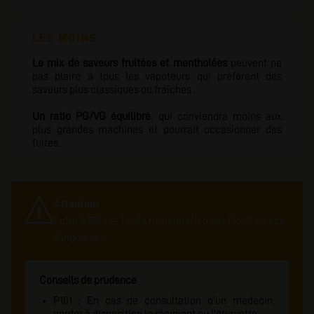
LES MOINS
Le mix de saveurs fruitées et mentholées
peuvent ne
pas plaire à tous les vapoteurs qui préfèrent des
saveurs plus classiques ou fraîches .
Un ratio PG/VG équilibré
, qui conviendra moins aux
plus grandes machines et pourrait occasionner des
fuites.
Attention
Entre 0.25% et 1.66% m/m de Nicotine Nocif en cas
d'ingestion
Conseils de prudence
P101 : En cas de consultation d'un medecin,