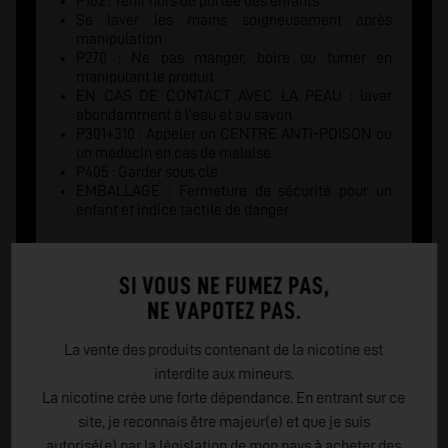
P102 : Tenir hors de portée des enfants
Se laver les mains soigneusement après
manipulation
P270 : Ne pas manger, boire ou fumer en
manipulant le produit
EN CAS DE CONTACT AVEC LA PEAU : laver
abondamment à l'eau et au savon
P301+310 : Appeler un CENTRE ANTI-POISON ou
un médecin en cas de malaise
P405 : Garder sous clé
EMBALLAGE : Fermeture de sécurité pour un
enfant et indice tactile de danger
SI VOUS NE FUMEZ PAS,
NE VAPOTEZ PAS.
La vente des produits contenant de la nicotine est
interdite aux mineurs.
La nicotine crée une forte dépendance. En entrant sur ce
site, je reconnais être majeur(e) et que je suis
autorisé(e) par la législation de mon pays à acheter des