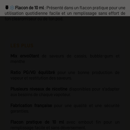
❄️
🍍
Flacon de 10 ml
: Présenté dans un flacon pratique pour une
utilisation quotidienne facile et un remplissage sans effort de
ton clearomiseur ou de ton pod.
LES PLUS
Mix envoûtant
de saveurs de cassis, bubble-gum et
menthe
Ratio PG/VG équilibré
pour une bonne production de
vapeur et restitution des saveurs.
Plusieurs niveaux de nicotine
disponibles pour s'adapter
aux besoins de chaque vapoteur.
Fabrication française
pour une qualité et une sécurité
garanties.
Flacon pratique de 10 ml
avec embout fin pour un
remplissage facile et sans déversement.