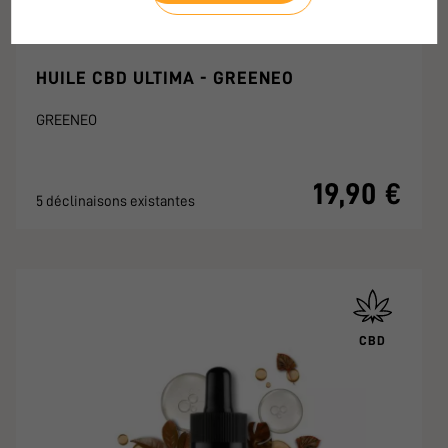
HUILE CBD ULTIMA - GREENEO
GREENEO
19,90 €
5 déclinaisons existantes
CBD