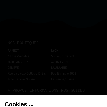
NOS BOUTIQUES
ANNECY
LYON
43 rue Vaugelas
5 Rue Childebert
74000 ANNECY
69002 LYON
GENEVE
LAUSANNE
Rue du Vieux-Collège 10 Bis,
Rue Enning 6, 1003
1204 Genève, Suisse
Lausanne, Suisse
A PROPOS
INFORMATIONS
NOS GUIDES
Notre histoire
Mon compte
Bien choisir sa e-cigarette
Nos boutiques
Livraisons et retours
Bien choisir son e-liquide ?
Contactez-nous
Programme de fidélité