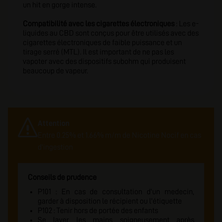
un hit en gorge intense.
Compatibilité avec les cigarettes électroniques
: Les e-
liquides au CBD sont conçus pour être utilisés avec des
cigarettes électroniques de faible puissance et un
tirage serré (MTL). Il est important de ne pas les
vapoter avec des dispositifs subohm qui produisent
beaucoup de vapeur.
Attention
Entre 0.25% et 1.66% m/m de Nicotine Nocif en cas
d'ingestion
Conseils de prudence
P101 : En cas de consultation d'un medecin,
garder à disposition le récipient ou l'étiquette
P102 : Tenir hors de portée des enfants
Se laver les mains soigneusement après