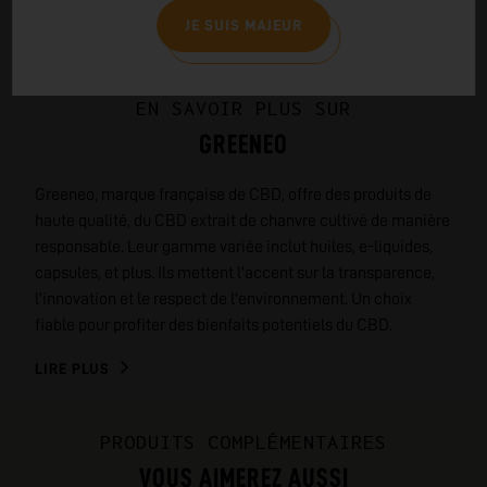
JE SUIS MAJEUR
EN SAVOIR PLUS SUR
GREENEO
Greeneo, marque française de CBD, offre des produits de
haute qualité, du CBD extrait de chanvre cultivé de manière
responsable. Leur gamme variée inclut huiles, e-liquides,
capsules, et plus. Ils mettent l'accent sur la transparence,
l'innovation et le respect de l'environnement. Un choix
fiable pour profiter des bienfaits potentiels du CBD.
LIRE PLUS
PRODUITS COMPLÉMENTAIRES
VOUS AIMEREZ AUSSI