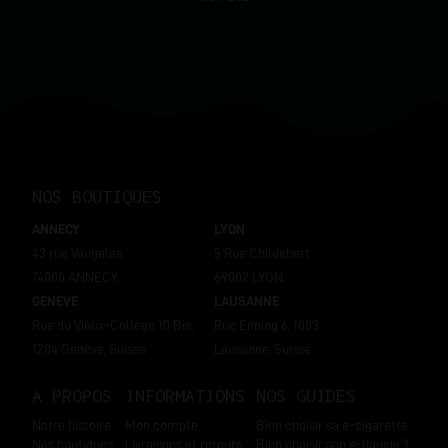
NOS BOUTIQUES
ANNECY
LYON
43 rue Vaugelas
5 Rue Childebert
74000 ANNECY
69002 LYON
GENEVE
LAUSANNE
Rue du Vieux-Collège 10 Bis,
Rue Enning 6, 1003
1204 Genève, Suisse
Lausanne, Suisse
A PROPOS
INFORMATIONS
NOS GUIDES
Notre histoire
Mon compte
Bien choisir sa e-cigarette
Nos boutiques
Livraisons et retours
Bien choisir son e-liquide ?