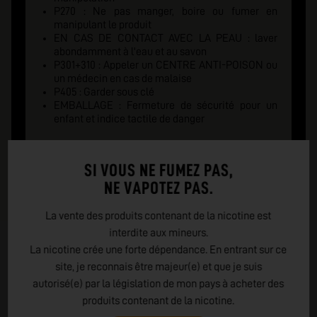
P270 : Ne pas manger, boire ou fumer en
manipulant le produit
EN CAS DE CONTACT AVEC LA PEAU : laver
abondamment à l'eau et au savon
P301+310 : Appeler un CENTRE ANTI-POISON ou
un médecin en cas de malaise
P405 : Garder sous clé
EMBALLAGE : Fermeture de sécurité pour un
enfant et indice tactile de danger
SI VOUS NE FUMEZ PAS,
NE VAPOTEZ PAS.
La vente des produits contenant de la nicotine est
interdite aux mineurs.
La nicotine crée une forte dépendance. En entrant sur ce
site, je reconnais être majeur(e) et que je suis
autorisé(e) par la législation de mon pays à acheter des
produits contenant de la nicotine.