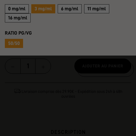
0 mg/ml
3 mg/ml
6 mg/ml
11 mg/ml
16 mg/ml
RATIO PG/VG
50/50
AJOUTER AU PANIER
Livraison comprise dès 29.90€ - Expédition sous 24h à 48h
ouvrées
DESCRIPTION