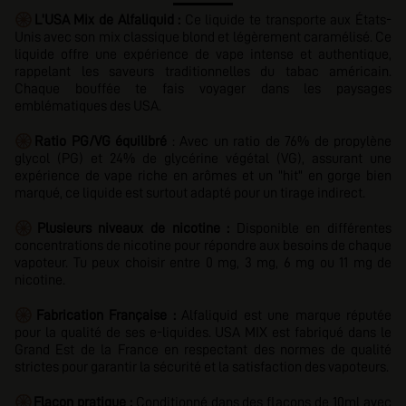
🛞
L'USA Mix de Alfaliquid :
Ce liquide te transporte aux États-
Unis avec son mix classique blond et légèrement caramélisé. Ce
liquide offre une expérience de vape intense et authentique,
rappelant les saveurs traditionnelles du tabac américain.
Chaque bouffée te fais voyager dans les paysages
emblématiques des USA.
🛞
Ratio PG/VG
équilibré
: Avec
un ratio de 76% de propylène
glycol (PG) et 24% de glycérine végétal (VG), assurant
une
expérience de vape riche en arômes et un "hit" en gorge bien
marqué, ce liquide est surtout adapté pour un tirage indirect.
🛞
Plusieurs niveaux de nicotine :
Disponible en différentes
concentrations de nicotine pour répondre aux besoins de chaque
vapoteur. Tu peux choisir entre 0 mg, 3 mg, 6 mg ou 11 mg de
nicotine.
🛞
Fabrication Française :
Alfaliquid est une marque réputée
pour la qualité de ses e-liquides. USA MIX est fabriqué dans le
Grand Est de la France en respectant des normes de qualité
strictes pour garantir la sécurité et la satisfaction des vapoteurs.
🛞
Flacon pratique :
Conditionné dans des flacons de 10ml avec