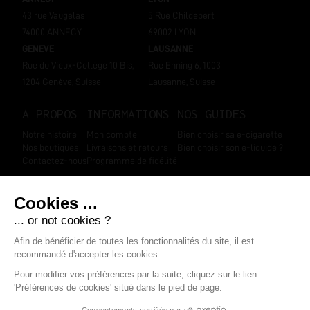
43 rue Vaugelas
5 Rue Childebert
74000 ANNECY
69002 LYON
GENEVE
LAUSANNE
Rue du Vieux-Collège 10 Bis,
Rue Enning 6, 1003
1204 Genève, Suisse
Lausanne, Suisse
A PROPOS
INFORMATIONS
NOS GUIDES
Notre histoire
Mon compte
Bien choisir sa e-cigarette
Nos boutiques
Livraisons et retours
Bien choisir son e-liquide ?
Contactez-nous
Programme de fidélité
SUIVEZ-NOUS
Marchand approuvé par la Société des Avis Garantis
,
cliquez ici pour
afficher l'attestation
.