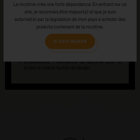
P102 : Tenir hors de portée des enfants
La nicotine crée une forte dépendance. En entrant sur ce
Se laver les mains soigneusement après
site, je reconnais être majeur(e) et que je suis
manipulation
autorisé(e) par la législation de mon pays à acheter des
P270 : Ne pas manger, boire ou fumer en
manipulant le produit
produits contenant de la nicotine.
EN CAS DE CONTACT AVEC LA PEAU : laver
abondamment à l'eau et au savon
JE SUIS MAJEUR
P301+310 : Appeler un CENTRE ANTI-POISON ou
un médecin en cas de malaise
P405 : Garder sous clé
EMBALLAGE : Fermeture de sécurité pour un
enfant et indice tactile de danger