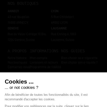
NOS BOUTIQUES
ANNECY
LYON
43 rue Vaugelas
5 Rue Childebert
74000 ANNECY
69002 LYON
GENEVE
LAUSANNE
Rue du Vieux-Collège 10 Bis,
Rue Enning 6, 1003
1204 Genève, Suisse
Lausanne, Suisse
A PROPOS
INFORMATIONS
NOS GUIDES
Notre histoire
Mon compte
Bien choisir sa e-cigarette
Nos boutiques
Livraisons et retours
Bien choisir son e-liquide ?
Contactez-nous
Programme de fidélité
SUIVEZ-NOUS