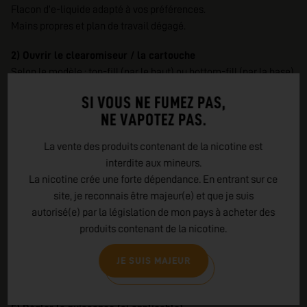
Flacon d’e-liquide adapté à vos préférences.
Mains propres et plan de travail dégagé.
2) Ouvrir le clearomiseur / la cartouche
Selon le modèle : top-fill (par le haut) ou bottom-fill (par la base).
Consultez la notice ou repérez l’accès au réservoir (bague,
SI VOUS NE FUMEZ PAS,
capuchon coulissant, pas de vis).
NE VAPOTEZ PAS.
3) Verser l’e-liquide
La vente des produits contenant de la nicotine est
Inclinez légèrement le réservoir et faites couler le liquide le long
interdite aux mineurs.
de la paroi. Évitez absolument la cheminée centrale (le conduit
La nicotine crée une forte dépendance. En entrant sur ce
d’air). Remplissez jusqu’à l’indicateur de niveau.
site, je reconnais être majeur(e) et que je suis
autorisé(e) par la législation de mon pays à acheter des
4) Refermer & amorcer la résistance
produits contenant de la nicotine.
Refermez soigneusement.
Si la résistance est neuve : laissez reposer 5 à 10 minutes pour
JE SUIS MAJEUR
que le coton s’imbibe. Vous pouvez aussi aspirer sans déclencher
(bouffées à vide) pour accélérer l’imprégnation.