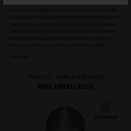
Greeneo, marque française de CBD, offre des produits de
haute qualité, du CBD extrait de chanvre cultivé de manière
responsable. Leur gamme variée inclut huiles, e-liquides,
capsules, et plus. Ils mettent l'accent sur la transparence,
l'innovation et le respect de l'environnement. Un choix
fiable pour profiter des bienfaits potentiels du CBD.
LIRE PLUS
PRODUITS COMPLÉMENTAIRES
VOUS AIMEREZ AUSSI
GOURMANDS