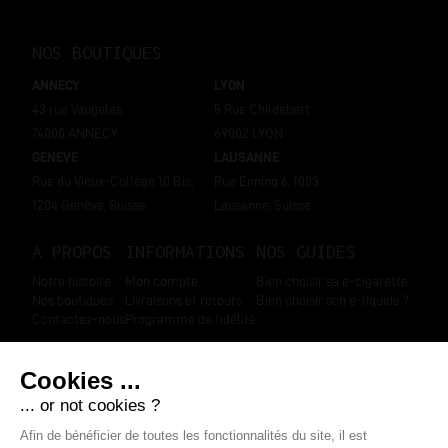
NOS BOUTIQUES
ANNECY
LYON
43 rue Vaugelas
5 Rue Childebert
74000 ANNECY
69002 LYON
GENEVE
LAUSANNE
Rue du Vieux-Collège 10 Bis,
Rue Enning 6, 1003
1204 Genève, Suisse
Lausanne, Suisse
A PROPOS
INFORMATIONS
NOS GUIDES
Notre histoire
Mon compte
Bien choisir sa e-cigarette
Nos boutiques
Livraisons et retours
Bien choisir son e-liquide ?
Contactez-nous
Programme de fidélité
SUIVEZ-NOUS