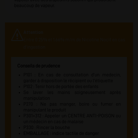
beaucoup de vapeur.
Attention
Entre 0.25% et 1.66% m/m de Nicotine Nocif en cas
d'ingestion
Conseils de prudence
P101 : En cas de consultation d'un medecin,
garder à disposition le récipient ou l'étiquette
P102 : Tenir hors de portée des enfants
Se laver les mains soigneusement après
manipulation
P270 : Ne pas manger, boire ou fumer en
manipulant le produit
P301+312 : Appeler un CENTRE ANTI-POISON ou
un médecin en cas de malaise
P330 : Rincer la bouche
EMBALLAGE : indice tactile de danger