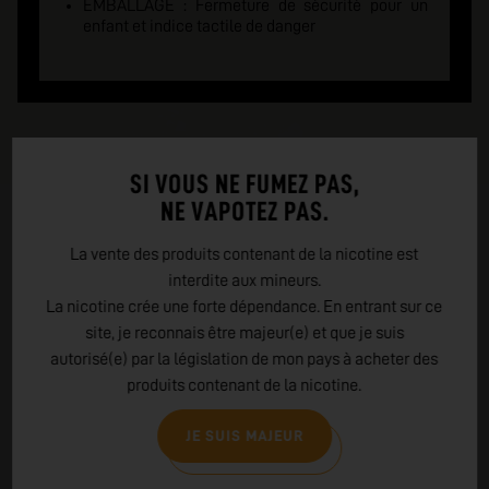
EMBALLAGE : Fermeture de sécurité pour un
enfant et indice tactile de danger
SI VOUS NE FUMEZ PAS,
NE VAPOTEZ PAS.
La vente des produits contenant de la nicotine est
interdite aux mineurs.
La nicotine crée une forte dépendance. En entrant sur ce
site, je reconnais être majeur(e) et que je suis
autorisé(e) par la législation de mon pays à acheter des
produits contenant de la nicotine.
JE SUIS MAJEUR
EN SAVOIR PLUS SUR
GREENEO