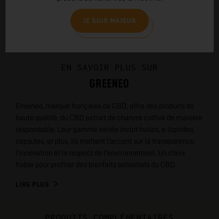
JE SUIS MAJEUR
EN SAVOIR PLUS SUR
GREENEO
Greeneo, marque française de CBD, offre des produits de
haute qualité, du CBD extrait de chanvre cultivé de manière
responsable. Leur gamme variée inclut huiles, e-liquides,
capsules, et plus. Ils mettent l'accent sur la transparence,
l'innovation et le respect de l'environnement. Un choix
fiable pour profiter des bienfaits potentiels du CBD.
LIRE PLUS
PRODUITS COMPLÉMENTAIRES