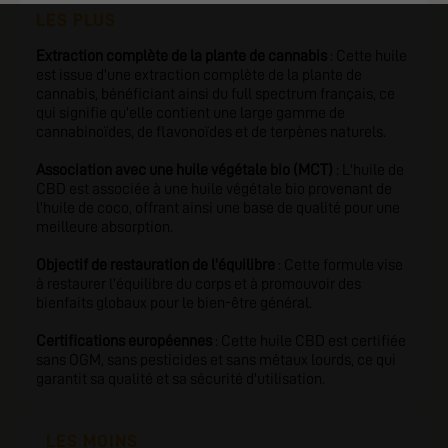
LES PLUS
Extraction complète de la plante de cannabis
: Cette huile
est issue d'une extraction complète de la plante de
cannabis, bénéficiant ainsi du full spectrum français, ce
qui signifie qu'elle contient une large gamme de
cannabinoïdes, de flavonoïdes et de terpènes naturels.
Association avec une huile végétale bio (MCT)
: L'huile de
CBD est associée à une huile végétale bio provenant de
l'huile de coco, offrant ainsi une base de qualité pour une
meilleure absorption.
Objectif de restauration de l'équilibre
: Cette formule vise
à restaurer l'équilibre du corps et à promouvoir des
bienfaits globaux pour le bien-être général.
Certifications européennes
: Cette huile CBD est certifiée
sans OGM, sans pesticides et sans métaux lourds, ce qui
garantit sa qualité et sa sécurité d'utilisation.
LES MOINS