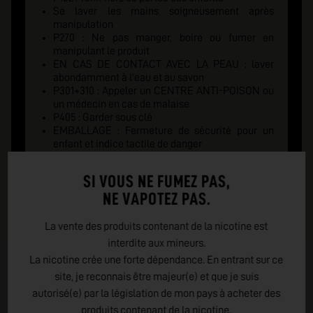
Se laver les mains soigneusement après
manipulation
P270 : Ne pas manger, boire ou fumer en
manipulant le produit
EN CAS DE CONTACT AVEC LA PEAU : laver
abondamment à l'eau et au savon
P301+310 : Appeler un CENTRE ANTI-POISON ou
un médecin en cas de malaise
P405 : Garder sous clé
EMBALLAGE : Fermeture de sécurité pour un
enfant et indice tactile de danger
SI VOUS NE FUMEZ PAS,
NE VAPOTEZ PAS.
La vente des produits contenant de la nicotine est
interdite aux mineurs.
La nicotine crée une forte dépendance. En entrant sur ce
site, je reconnais être majeur(e) et que je suis
autorisé(e) par la législation de mon pays à acheter des
produits contenant de la nicotine.