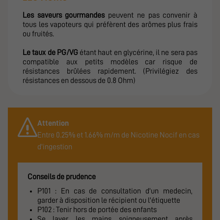
Les saveurs gourmandes
peuvent ne pas convenir à
tous les vapoteurs qui préfèrent des arômes plus frais
ou fruités.
Le taux de PG/VG
étant haut en glycérine, il ne sera pas
compatible aux petits modèles car risque de
résistances brûlées rapidement. (Privilégiez des
résistances en dessous de 0.8 Ohm)
Attention
Entre 0.25% et 1.66% m/m de Nicotine Nocif en cas
d'ingestion
Conseils de prudence
P101 : En cas de consultation d'un medecin,
garder à disposition le récipient ou l'étiquette
P102 : Tenir hors de portée des enfants
Se laver les mains soigneusement après