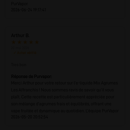
PurVapor
2026-06-24 19:17:41
Arthur B.
★
★
★
★
★
20 mai 2026
✓ Achat vérifié
Tres bon
Réponse de Purvapor:
Merci Arthur pour votre retour sur l’e-liquide Mix Agrumes
Les Affranchis ! Nous sommes ravis de savoir qu’il vous
plaît. Cette recette est particulièrement appréciée pour
son mélange d’agrumes frais et équilibrés, offrant une
vape fruitée et dynamique au quotidien. L’équipe PurVapor
2026-05-20 20:52:54