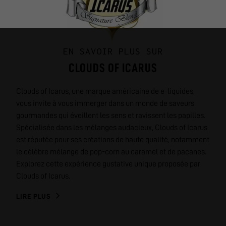
EN SAVOIR PLUS SUR
CLOUDS OF ICARUS
Clouds of Icarus, une marque américaine de e-liquides,
vous invite à vous immerger dans un monde de saveurs
gourmandes qui éveillent les sens et ravissent les papilles.
Spécialisée dans les mélanges audacieux, Clouds of Icarus
est réputée pour ses créations de haute qualité, notamment
le célèbre mélange de pop-corn au caramel et de pacanes.
Explorez cette expérience gustative unique proposée par
Clouds of Icarus.
LIRE PLUS