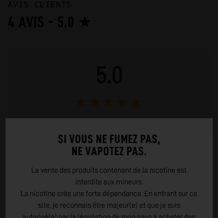
AVIS CLIENTS
4 AVIS - 5.0 ★
5.0
★
★
★
★
★
4 AVIS
SI VOUS NE FUMEZ PAS,
NE VAPOTEZ PAS.
La vente des produits contenant de la nicotine est
4
5 ★
interdite aux mineurs.
0
4 ★
La nicotine crée une forte dépendance. En entrant sur ce
0
3 ★
site, je reconnais être majeur(e) et que je suis
0
2 ★
autorisé(e) par la législation de mon pays à acheter des