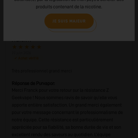
produits contenant de la nicotine.
0
1 ★
JE SUIS MAJEUR
Franck F.
★
★
★
★
★
23 juin 2026
✓ Achat vérifié
Très professionnel grand merci
Réponse de Purvapor:
Merci Franck pour votre retour sur la résistance Z
Geekvape ! Nous sommes ravis de savoir qu’elle vous
apporte entière satisfaction. Un grand merci également
pour votre message concernant le professionnalisme de
notre équipe. Cette résistance est particulièrement
appréciée pour sa fiabilité, sa bonne durée de vie et son
excellent rendu des saveurs au quotidien. L’équipe