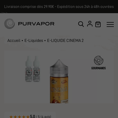
Livraison comprise dès 29.90€ - Expédition sous 24h à 48h ouvrées
Accueil
E-Liquides
E-LIQUIDE CINEMA 2
GOURMANDS
★
★
★
★
★
5.0
/ 5 (4 avis)