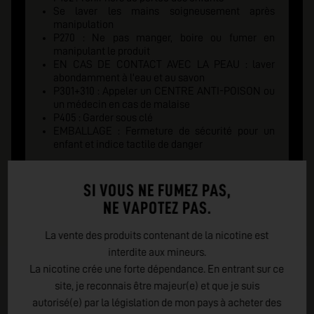
Se laver les mains soigneusement après
manipulation
P270 : Ne pas manger, boire ou fumer en
manipulant le produit
EN CAS DE CONTACT AVEC LA PEAU : laver
abondamment à l'eau et au savon
P301+310 : Appeler un CENTRE ANTI-POISON ou
un médecin en cas de malaise
P405 : Garder sous clé
EMBALLAGE : Fermeture de sécurité pour un
enfant et indice tactile de danger
SI VOUS NE FUMEZ PAS,
NE VAPOTEZ PAS.
La vente des produits contenant de la nicotine est
interdite aux mineurs.
La nicotine crée une forte dépendance. En entrant sur ce
site, je reconnais être majeur(e) et que je suis
autorisé(e) par la législation de mon pays à acheter des