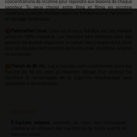
concentrations de nicotine pour répondre aux besoins de chaque
vapoteur. Tu peux choisir entre 0mg et 10mg en nicotine
classique ou sel de nicotine selon tes préférences et tes besoins
en sevrage nicotinique.
🍪
Fabrication Local :
Crée sur Annecy,
N&Vape
est une marque
premium 100% française. Les recettes sont réalisées avec des
produits de qualité respectant un cahier des charges strict. Ainsi
tous les liquides sont garantis sans diacetyle, parabène, ambrox
ou sucralose.
🍪
Flacon de 80 ml :
Les e-liquides sont conditionnés dans des
flacons de 80 ml avec un bouchon équipé d'un embout fin,
facilitant le remplissage de ta cigarette électronique sans
gaspillage ni déversement.
LES PLUS
E-liquides uniques
, élaborés au cœur des montagnes
d'Annecy, en utilisant des ingrédients de haute qualité et
sans sucralose.