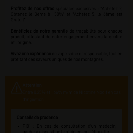
Profitez de nos offres
spéciales exclusives : "Achetez 2,
Obtenez le 3ème à -50%" et "Achetez 5, le 6ème est
Gratuit".
Bénéficiez de notre garantie
de traçabilité pour chaque
produit, attestant de notre engagement envers la qualité
et l'origine.
Vivez une expérience
de vape saine et responsable, tout en
profitant des saveurs uniques de nos montagnes.
Attention
Entre 0.25% et 1.66% m/m de Nicotine Nocif en cas
d'ingestion
Conseils de prudence
P101 : En cas de consultation d'un medecin,
garder à disposition le récipient ou l'étiquette