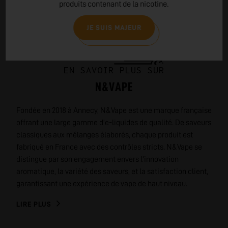
produits contenant de la nicotine.
JE SUIS MAJEUR
EN SAVOIR PLUS SUR
N&VAPE
Fondée en 2018 à Annecy, N&Vape est une marque française
offrant une large gamme d'e-liquides de qualité. De saveurs
classiques aux mélanges élaborés, chaque produit est
fabriqué en France avec des contrôles stricts. N&Vape se
distingue par son engagement envers l'innovation
aromatique, la variété des saveurs, et la satisfaction client,
garantissant une expérience de vape de haut niveau.
LIRE PLUS