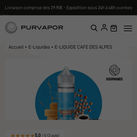
Livraison comprise dès 29.90€ - Expédition sous 24h à 48h ouvrées
Accueil
E-Liquides
E-LIQUIDE CAFE DES ALPES
GOURMANDS
★
★
★
★
★
5.0
/ 5 (3 avis)