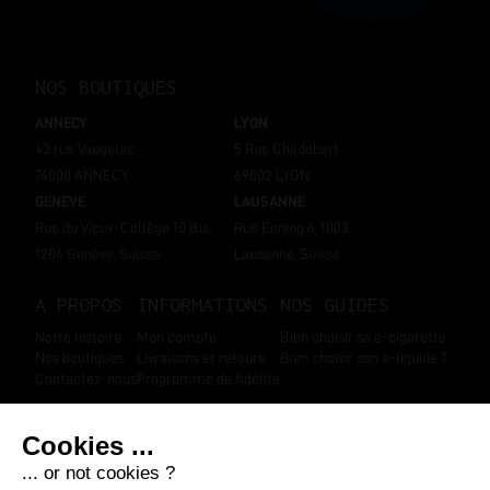
NOS BOUTIQUES
ANNECY
LYON
43 rue Vaugelas
5 Rue Childebert
74000 ANNECY
69002 LYON
GENEVE
LAUSANNE
Rue du Vieux-Collège 10 Bis,
Rue Enning 6, 1003
1204 Genève, Suisse
Lausanne, Suisse
A PROPOS
INFORMATIONS
NOS GUIDES
Notre histoire
Mon compte
Bien choisir sa e-cigarette
Nos boutiques
Livraisons et retours
Bien choisir son e-liquide ?
Contactez-nous
Programme de fidélité
SUIVEZ-NOUS