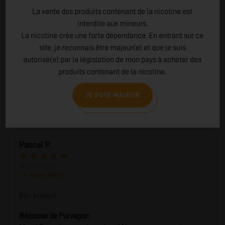
La vente des produits contenant de la nicotine est
interdite aux mineurs.
La nicotine crée une forte dépendance. En entrant sur ce
3
5 ★
site, je reconnais être majeur(e) et que je suis
0
4 ★
autorisé(e) par la législation de mon pays à acheter des
0
3 ★
produits contenant de la nicotine.
0
2 ★
0
1 ★
JE SUIS MAJEUR
Pascal P.
★
★
★
★
★
18 juillet 2026
✓ Achat vérifié
Bon produit
Réponse de Purvapor: