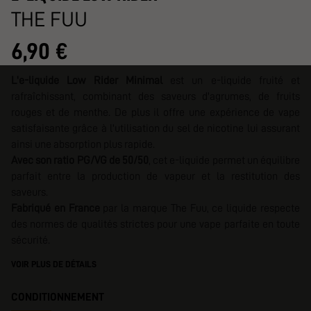
THE FUU
6,90 €
L'e-liquide Low Rider Minimal
est un e-liquide fruité et
rafraîchissant, combinant des saveurs d'agrumes, de fruits
rouges et de menthe. De plus il offre une expérience de vape
satisfaisante grâce à l'utilisation du sel de nicotine
lui assurant
ainsi une absorption plus rapide.
Avec son ratio PG/VG de 50/50
, cet e-liquide permet un équilibre
parfait entre la production de vapeur et la restitution des
saveurs.
Fabriqué en France
par la marque The Fuu, ce liquide respecte
des normes de qualités strictes pour une vape parfaite en toute
sécurité.
VOIR PLUS DE DÉTAILS
CONDITIONNEMENT