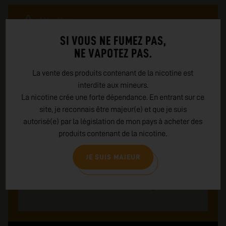
Attention
Entre 0.25% et 1.66% m/m de Nicotine Nocif en cas
SI VOUS NE FUMEZ PAS,
d'ingestion
NE VAPOTEZ PAS.
La vente des produits contenant de la nicotine est
Conseils de prudence
interdite aux mineurs.
P101 : En cas de consultation d'un medecin,
La nicotine crée une forte dépendance. En entrant sur ce
garder à disposition le récipient ou l'étiquette
P102 : Tenir hors de portée des enfants
site, je reconnais être majeur(e) et que je suis
Se laver les mains soigneusement après
autorisé(e) par la législation de mon pays à acheter des
manipulation
produits contenant de la nicotine.
P270 : Ne pas manger, boire ou fumer en
manipulant le produit
P301+312 : Appeler un CENTRE ANTI-POISON ou
JE SUIS MAJEUR
un médecin en cas de malaise
P330 : Rincer la bouche
EMBALLAGE : indice tactile de danger