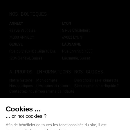
NOS BOUTIQUES
ANNECY
LYON
43 rue Vaugelas
5 Rue Childebert
74000 ANNECY
69002 LYON
GENEVE
LAUSANNE
Rue du Vieux-Collège 10 Bis,
Rue Enning 6, 1003
1204 Genève, Suisse
Lausanne, Suisse
A PROPOS
INFORMATIONS
NOS GUIDES
Notre histoire
Mon compte
Bien choisir sa e-cigarette
Nos boutiques
Livraisons et retours
Bien choisir son e-liquide ?
Contactez-nous
Programme de fidélité
SUIVEZ-NOUS