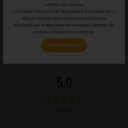
aromatique, la variété des saveurs, et la satisfaction client,
interdite aux mineurs.
garantissant une expérience de vape de haut niveau.
La nicotine crée une forte dépendance. En entrant sur ce
site, je reconnais être majeur(e) et que je suis
LIRE PLUS
autorisé(e) par la législation de mon pays à acheter des
produits contenant de la nicotine.
AVIS CLIENTS
JE SUIS MAJEUR
1 AVIS - 5.0 ★
5.0
★
★
★
★
★
1 AVIS