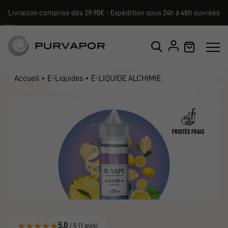
Livraison comprise dès 29.90€ - Expédition sous 24h à 48h ouvrées
Accueil
E-Liquides
E-LIQUIDE ALCHIMIE
FRUITÉS FRAIS
★
★
★
★
★
5.0
/ 5 (1 avis)