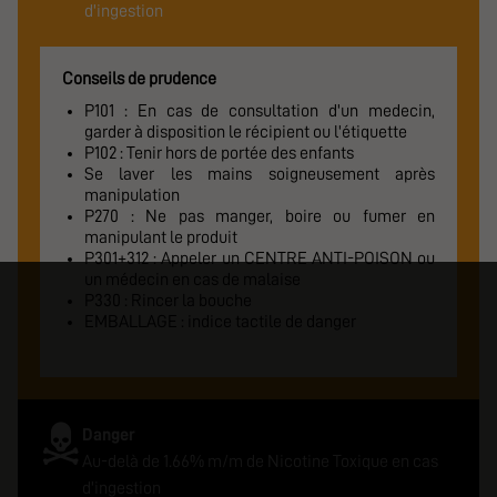
d'ingestion
Conseils de prudence
P101 : En cas de consultation d'un medecin,
garder à disposition le récipient ou l'étiquette
P102 : Tenir hors de portée des enfants
Se laver les mains soigneusement après
manipulation
P270 : Ne pas manger, boire ou fumer en
manipulant le produit
P301+312 : Appeler un CENTRE ANTI-POISON ou
un médecin en cas de malaise
P330 : Rincer la bouche
EMBALLAGE : indice tactile de danger
Danger
Au-delà de 1.66% m/m de Nicotine Toxique en cas
d'ingestion