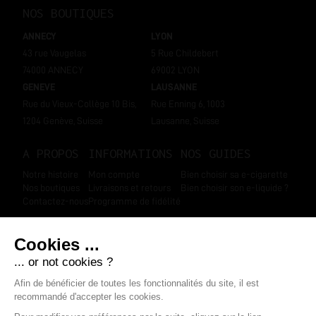
NOS BOUTIQUES
ANNECY
LYON
43 rue Vaugelas
5 Rue Childebert
74000 ANNECY
69002 LYON
GENEVE
LAUSANNE
Rue du Vieux-Collège 10 Bis,
Rue Enning 6, 1003
1204 Genève, Suisse
Lausanne, Suisse
A PROPOS
INFORMATIONS
NOS GUIDES
Notre histoire
Mon compte
Bien choisir sa e-cigarette
Nos boutiques
Livraisons et retours
Bien choisir son e-liquide ?
Contactez-nous
Programme de fidélité
SUIVEZ-NOUS