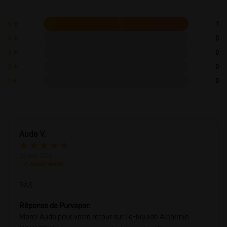
1
5 ★
0
4 ★
0
3 ★
0
2 ★
0
1 ★
Aude V.
★
★
★
★
★
30 avril 2026
✓ Achat vérifié
RAS
Réponse de Purvapor:
Merci Aude pour votre retour sur l’e-liquide Alchimie