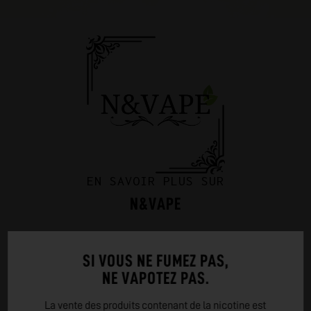
EN SAVOIR PLUS SUR
N&VAPE
Fondée en 2018 à Annecy, N&Vape est une marque française
offrant une large gamme d'e-liquides de qualité. De saveurs
SI VOUS NE FUMEZ PAS,
classiques aux mélanges élaborés, chaque produit est
NE VAPOTEZ PAS.
fabriqué en France avec des contrôles stricts. N&Vape se
distingue par son engagement envers l'innovation
La vente des produits contenant de la nicotine est