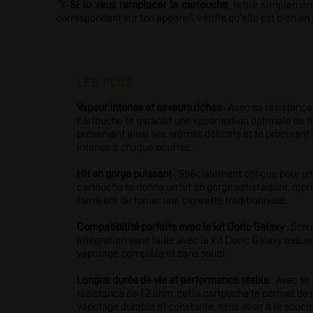
⛷️
Si tu veux remplacer la cartouche
, retire simpleme
correspondant sur ton appareil, vérifie qu'elle est bien 
LES PLUS
Vapeur intense et saveurs riches
: Avec sa résistance
cartouche te garantit une vaporisation optimale de to
préservant ainsi ses arômes délicats et te procuran
intense à chaque bouffée.
Hit en gorge puissant
: Spécialement conçue pour un
cartouche te donne un hit en gorge satisfaisant, repr
familière de fumer une cigarette traditionnelle.
Compatibilité parfaite avec le kit Doric Galaxy
: Son 
intégration sans faille avec le kit Doric Galaxy assu
vapotage complète et sans souci.
Longue durée de vie et performance stable
: Avec sa
résistance de 1.2 ohm, cette cartouche te permet de 
vapotage durable et constante, sans avoir à te souci