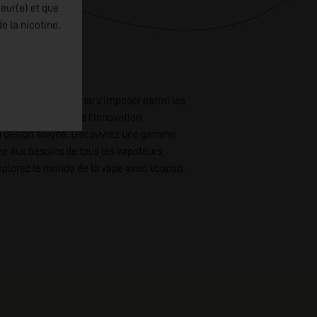
jeur(e) et que
e la nicotine.
. Une marque qui a su s'imposer parmi les
engagement envers l'innovation
 un design soigné. Découvrez une gamme
re aux besoins de tous les vapoteurs,
Explorez le monde de la vape avec Voopoo.