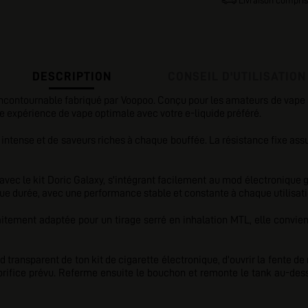
Livraison compris
DESCRIPTION
CONSEIL D'UTILISATION
ncontournable fabriqué par Voopoo. Conçu pour les amateurs de vape 
ne expérience de vape optimale avec votre e-liquide préféré.
r intense et de saveurs riches à chaque bouffée. La résistance fixe as
avec le kit Doric Galaxy, s'intégrant facilement au mod électroniqu
ngue durée, avec une performance stable et constante à chaque utilisati
itement adaptée pour un tirage serré en inhalation MTL, elle convie
 pod transparent de ton kit de cigarette électronique, d'ouvrir la fente 
s l'orifice prévu. Referme ensuite le bouchon et remonte le tank au-d