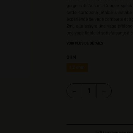
gorge satisfaisant. Conçue spéc
I
cette cartouche jetable s'install
expérience de vape complète et ag
2ml
, elle assure une vape prolong
une vape fiable et satisfaisante à c
VOIR PLUS DE DÉTAILS
OHM
1,2 ohm