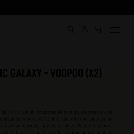
CONNEXION
Email *
C GALAXY - VOOPOO (X2)
Mot de passe *
ot de passe oublié ?
m
de
Voopoo
est un indispensable pour les adeptes de vape
VALIDER
ésistance intégrée de 1.2 ohm, elle offre une vaporisation
, préservant ainsi ses arômes les plus délicats. Tu pourras
 saveurs riches à chaque bouffée, accompagnée d'un hit en