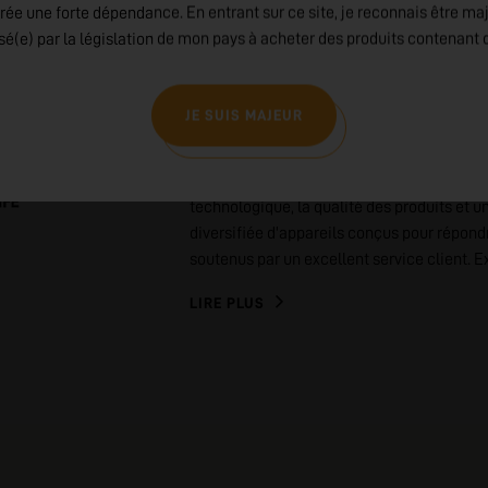
rée une forte dépendance. En entrant sur ce site, je reconnais être ma
EN SAVOIR PLUS SUR
isé(e) par la législation de mon pays à acheter des produits contenant d
VOOPOO
JE SUIS MAJEUR
Voopoo : Innovation, Qualité et Esthétisme
leaders du marché de la vape grâce à son 
technologique, la qualité des produits et
diversifiée d'appareils conçus pour répond
soutenus par un excellent service client. 
LIRE PLUS