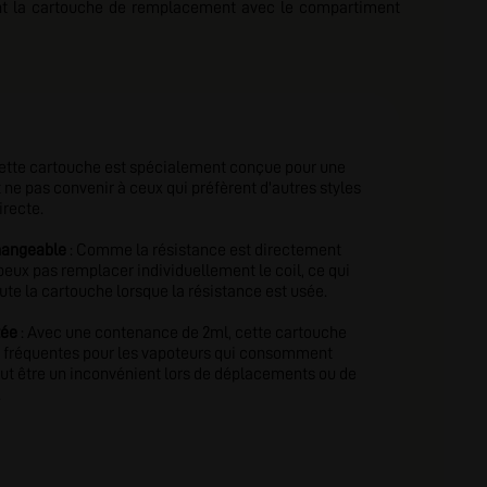
ment la cartouche de remplacement avec le compartiment
ette cartouche est spécialement conçue pour une
t ne pas convenir à ceux qui préfèrent d'autres styles
irecte.
hangeable
: Comme la résistance est directement
 peux pas remplacer individuellement le coil, ce qui
oute la cartouche lorsque la résistance est usée.
tée
: Avec une contenance de 2ml, cette cartouche
s fréquentes pour les vapoteurs qui consomment
eut être un inconvénient lors de déplacements ou de
.