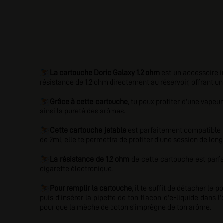
⛷️
La cartouche Doric Galaxy 1.2 ohm
est un accessoire i
résistance de 1.2 ohm directement au réservoir, offrant u
⛷️
Grâce à cette cartouche
, tu peux profiter d'une vapeu
ainsi la pureté des arômes.
⛷️
Cette cartouche jetable
est parfaitement compatible 
de 2ml, elle te permettra de profiter d'une session de lo
⛷️
La résistance de 1.2 ohm
de cette cartouche est parfa
cigarette électronique.
⛷️
Pour remplir la cartouche
, il te suffit de détacher le
puis d'insérer la pipette de ton flacon d'e-liquide dan
pour que la mèche de coton s'imprègne de ton arôme.