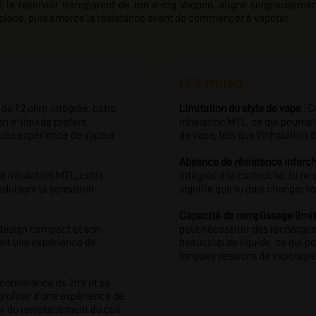
nt le réservoir transparent de ton e-cig Voopoo, aligne soigneuse
en place, puis amorce la résistance avant de commencer à vapoter.
LES MOINS
 de 1.2 ohm intégrée, cette
Limitation du style de vape
: C
n e-liquide préféré,
inhalation MTL, ce qui pourrai
t une expérience de vapeur
de vape, tels que l'inhalation d
Absence de résistance interc
e inhalation MTL, cette
intégrée à la cartouche, tu ne
oduisant la sensation
signifie que tu dois changer t
Capacité de remplissage limi
design compact et son
peut nécessiter des recharge
rent une expérience de
beaucoup de liquide, ce qui p
longues sessions de vapotage
 contenance de 2ml et sa
profiter d'une expérience de
er du remplacement du coil.