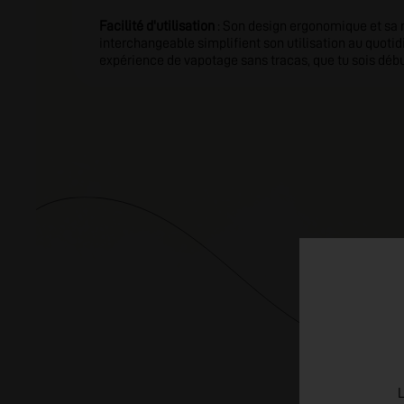
Facilité d'utilisation
: Son design ergonomique et sa 
interchangeable simplifient son utilisation au quotidi
expérience de vapotage sans tracas, que tu sois déb
L