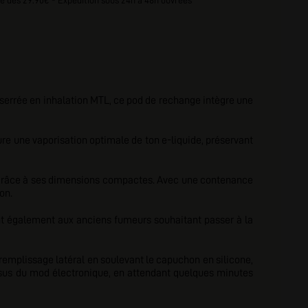
e dès 29.90€ - Expédition sous 24h à 48h ouvrées
serrée en inhalation MTL, ce pod de rechange intègre une
sure une vaporisation optimale de ton e-liquide, préservant
e grâce à ses dimensions compactes. Avec une contenance
on.
nt également aux anciens fumeurs souhaitant passer à la
de remplissage latéral en soulevant le capuchon en silicone,
essus du mod électronique, en attendant quelques minutes