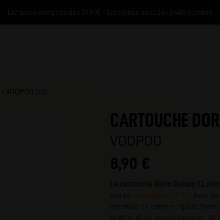
Livraison comprise dès 29.90€ - Expédition sous 24h à 48h ouvrées
- VOOPOO (x2)
CARTOUCHE DORI
VOOPOO
8,90 €
M
La cartouche Doric Galaxy 1.2 oh
serrée
en inhalation MTL.
Avec sa r
optimale de votre e-liquide favori
profiter d'une vapeur dense et de