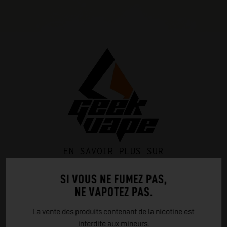
EN SAVOIR PLUS SUR
GEEKVAPE
SI VOUS NE FUMEZ PAS,
NE VAPOTEZ PAS.
GeekVape, créée en 2015, est une marque leader de la vape.
Elle se distingue par sa qualité, sa robustesse et ses
La vente des produits contenant de la nicotine est
innovations. Sa gamme "Aegis" est réputée pour sa
interdite aux mineurs.