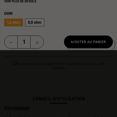
VOIR PLUS DE DÉTAILS
OHM
1,2 ohm
0,8 ohm
AJOUTER AU PANIER
Livraison comprise dès 29.90€ - Expédition sous 24h à 48h
ouvrées
CONSEIL D'UTILISATION
Remplissage
: