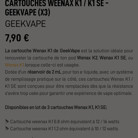
CARTOUCHES WEENAX K1 / K1 SE -
GEEKVAPE (X3)
GEEKVAPE
7,90 €
La cartouche Wenax K1 de GeekVape
est la solution idéale pour
renouveler la cartouche de ton pod
Wenax K2
,
Wenax K1 SE
, ou
Wenax K1
lorsque celle-ci est usagée.
Dotée d'un
réservoir de 2 mL
pour ton e-liquide, avec un système
de remplissage pratique sur le côté, ces cartouches Wenax K1 /
K1 SE sont conçues pour être remplacées dès que la résistance
s'avère trop usée pour garantir une expérience de vape optimale.
Disponibles en lot de 3 cartouches Wenax K1, K1 SE:
⛷️
Cartouche weenax K1 0.8 ohm équivalent à 12 / 16 watts
⛷️
Cartouche weenax K1 1.2 ohm équivalent à 10 / 12 watts