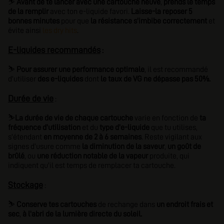
⛷️
Avant de te lancer avec une cartouche neuve
,
prends le temps
de la remplir
avec ton e-liquide favori.
Laisse-la reposer 5
bonnes minutes
pour que
la résistance s'imbibe correctement
et
évite ainsi
les dry hits
.
E-liquides recommandés
:
⛷️
Pour assurer une performance optimale
, il est recommandé
d'utiliser
des e-liquides
dont
le taux de VG ne dépasse pas 50%.
Durée de vie
:
⛷️
La durée de vie de chaque cartouche
varie en fonction de
ta
fréquence d'utilisation
et du
type d'e-liquide
que tu utilises,
s'étendant
en moyenne de 2 à 6 semaines
. Reste vigilant aux
signes d'usure comme
la diminution de la saveur
,
un goût de
brûlé
, ou
une réduction notable de la vapeur
produite, qui
indiquent qu'il est temps de remplacer ta cartouche.
Stockage
:
⛷️
Conserve tes cartouches
de rechange dans
un endroit frais et
sec
,
à l'abri de la lumière directe du soleil.