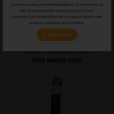
résistance aux chocs et à l'eau. GeekVape privilégie des
La nicotine crée une forte dépendance. En entrant sur ce
matériaux de qualité, soumet ses produits à des tests
site, je reconnais être majeur(e) et que je suis
rigoureux et propose une large sélection pour tous les
autorisé(e) par la législation de mon pays à acheter des
vapoteurs. L'entreprise valorise les retours de sa
produits contenant de la nicotine.
communauté et encourage une vape responsable.
JE SUIS MAJEUR
LIRE PLUS
PRODUITS COMPLÉMENTAIRES
VOUS AIMEREZ AUSSI