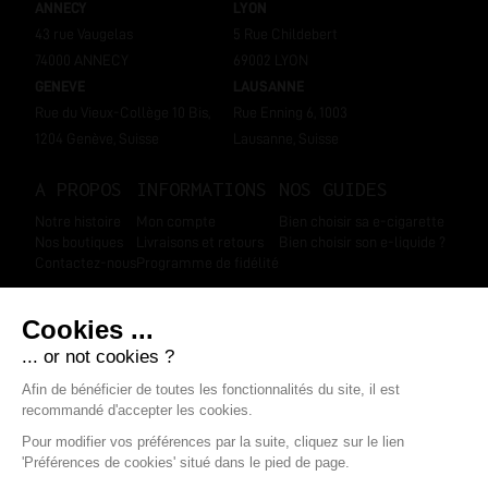
ANNECY
LYON
43 rue Vaugelas
5 Rue Childebert
74000 ANNECY
69002 LYON
GENEVE
LAUSANNE
Rue du Vieux-Collège 10 Bis,
Rue Enning 6, 1003
1204 Genève, Suisse
Lausanne, Suisse
A PROPOS
INFORMATIONS
NOS GUIDES
Notre histoire
Mon compte
Bien choisir sa e-cigarette
Nos boutiques
Livraisons et retours
Bien choisir son e-liquide ?
Contactez-nous
Programme de fidélité
SUIVEZ-NOUS
Marchand approuvé par la Société des Avis Garantis
,
cliquez ici pour