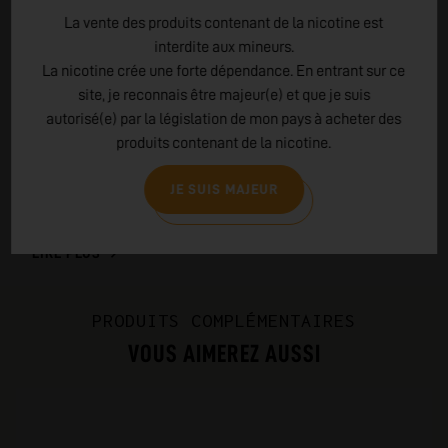
La vente des produits contenant de la nicotine est
GeekVape, créée en 2015, est une marque leader de la vape.
interdite aux mineurs.
Elle se distingue par sa qualité, sa robustesse et ses
La nicotine crée une forte dépendance. En entrant sur ce
innovations. Sa gamme "Aegis" est réputée pour sa
site, je reconnais être majeur(e) et que je suis
résistance aux chocs et à l'eau. GeekVape privilégie des
autorisé(e) par la législation de mon pays à acheter des
matériaux de qualité, soumet ses produits à des tests
produits contenant de la nicotine.
rigoureux et propose une large sélection pour tous les
vapoteurs. L'entreprise valorise les retours de sa
JE SUIS MAJEUR
communauté et encourage une vape responsable.
LIRE PLUS
PRODUITS COMPLÉMENTAIRES
VOUS AIMEREZ AUSSI