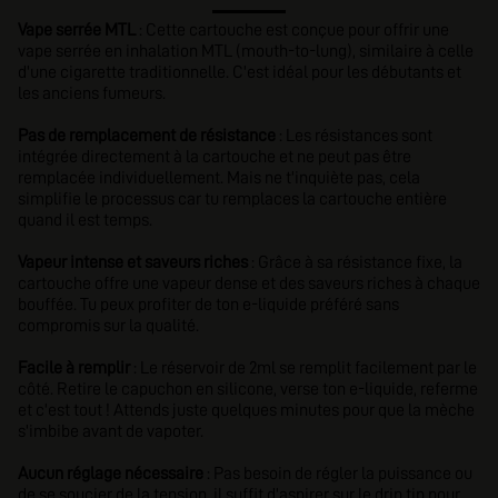
Vape serrée MTL
: Cette cartouche est conçue pour offrir une
vape serrée en inhalation MTL (mouth-to-lung), similaire à celle
d'une cigarette traditionnelle. C'est idéal pour les débutants et
les anciens fumeurs.
Pas de remplacement de résistance
: Les résistances sont
intégrée directement à la cartouche et ne peut pas être
remplacée individuellement. Mais ne t'inquiète pas, cela
simplifie le processus car tu remplaces la cartouche entière
quand il est temps.
Vapeur intense et saveurs riches
: Grâce à sa résistance fixe, la
cartouche offre une vapeur dense et des saveurs riches à chaque
bouffée. Tu peux profiter de ton e-liquide préféré sans
compromis sur la qualité.
Facile à remplir
: Le réservoir de 2ml se remplit facilement par le
côté. Retire le capuchon en silicone, verse ton e-liquide, referme
et c'est tout ! Attends juste quelques minutes pour que la mèche
s'imbibe avant de vapoter.
Aucun réglage nécessaire
: Pas besoin de régler la puissance ou
de se soucier de la tension, il suffit d'aspirer sur le drip tip pour