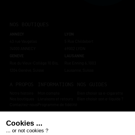
NOS BOUTIQUES
ANNECY
LYON
43 rue Vaugelas
5 Rue Childebert
74000 ANNECY
69002 LYON
GENEVE
LAUSANNE
Rue du Vieux-Collège 10 Bis,
Rue Enning 6, 1003
1204 Genève, Suisse
Lausanne, Suisse
A PROPOS
INFORMATIONS
NOS GUIDES
Notre histoire
Mon compte
Bien choisir sa e-cigarette
Nos boutiques
Livraisons et retours
Bien choisir son e-liquide ?
Contactez-nous
Programme de fidélité
SUIVEZ-NOUS