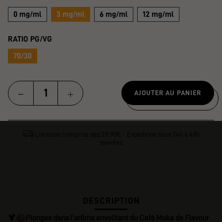
0 mg/ml
3 mg/ml
6 mg/ml
12 mg/ml
RATIO PG/VG
70/30
AJOUTER AU PANIER
Livraison comprise dès 29.90€ - Expédition sous 24h à 48h
ouvrées
DESCRIPTION
🍪
🍹
Plongee dans l'arôme envoûtant du Café Moka de Flavour