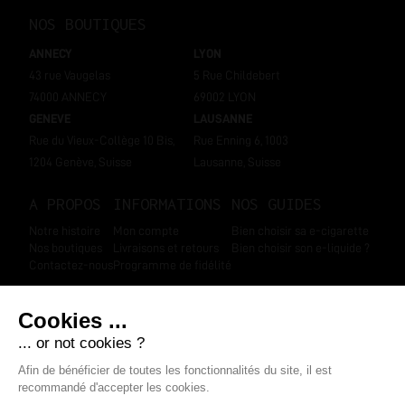
NOS BOUTIQUES
ANNECY
LYON
43 rue Vaugelas
5 Rue Childebert
74000 ANNECY
69002 LYON
GENEVE
LAUSANNE
Rue du Vieux-Collège 10 Bis,
Rue Enning 6, 1003
1204 Genève, Suisse
Lausanne, Suisse
A PROPOS
INFORMATIONS
NOS GUIDES
Notre histoire
Mon compte
Bien choisir sa e-cigarette
Nos boutiques
Livraisons et retours
Bien choisir son e-liquide ?
Contactez-nous
Programme de fidélité
SUIVEZ-NOUS