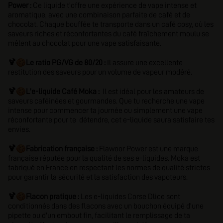
Power :
Ce liquide t'offre une expérience de vape intense et
aromatique, avec une combinaison parfaite de café et de
chocolat. Chaque bouffée te transporte dans un café cosy, où les
saveurs riches et réconfortantes du café fraîchement moulu se
mêlent au chocolat pour une vape satisfaisante.
🍪
🍹
Le ratio PG/VG de 80/20 :
Il assure une excellente
restitution des saveurs pour un volume de vapeur modéré.
🍪
🍹
L'e-liquide Café Moka :
Il est idéal pour les amateurs de
saveurs caféinées et gourmandes. Que tu recherche une vape
intense pour commencer ta journée ou simplement une vape
réconfortante pour te détendre, cet e-liquide saura satisfaire tes
envies.
🍪
🍹
Fabrication française :
Flawoor Power est une marque
française réputée pour la qualité de ses e-liquides. Moka est
fabriqué en France en respectant les normes de qualité strictes
pour garantir la sécurité et la satisfaction des vapoteurs.
🍪
🍹
Flacon pratique :
Les e-liquides Corse Dlice sont
conditionnés dans des flacons avec un bouchon équipé d'une
pipette ou d'un embout fin, facilitant le remplissage de ta