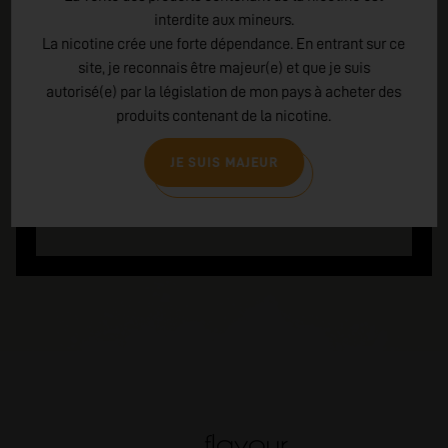
Se laver les mains soigneusement après
interdite aux mineurs.
manipulation
La nicotine crée une forte dépendance. En entrant sur ce
P270 : Ne pas manger, boire ou fumer en
site, je reconnais être majeur(e) et que je suis
manipulant le produit
autorisé(e) par la législation de mon pays à acheter des
EN CAS DE CONTACT AVEC LA PEAU : laver
abondamment à l'eau et au savon
produits contenant de la nicotine.
P301+310 : Appeler un CENTRE ANTI-POISON ou
un médecin en cas de malaise
JE SUIS MAJEUR
P405 : Garder sous clé
EMBALLAGE : Fermeture de sécurité pour un
enfant et indice tactile de danger