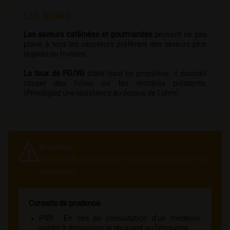
LES MOINS
Les saveurs caféinées et gourmandes
peuvent ne pas
plaire à tous les vapoteurs préférant des saveurs plus
légères ou fruitées.
Le taux de PG/VG
étant haut en propylène, il pourrait
causer des fuites sur les modèles puissants.
(Privilégiez une résistance au dessus de 1 ohm)
Attention
Entre 0.25% et 1.66% m/m de Nicotine Nocif en cas
d'ingestion
Conseils de prudence
P101 : En cas de consultation d'un medecin,
garder à disposition le récipient ou l'étiquette