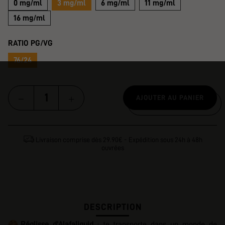
0 mg/ml
3 mg/ml
6 mg/ml
11 mg/ml
16 mg/ml
RATIO PG/VG
76/24
AJOUTER AU PANIER
Livraison comprise dès 29.90€ - Expédition sous 24h à 48h
ouvrées
DESCRIPTION
🍪
Réglisse d'Alafaliquid
: te transporte dans un monde de