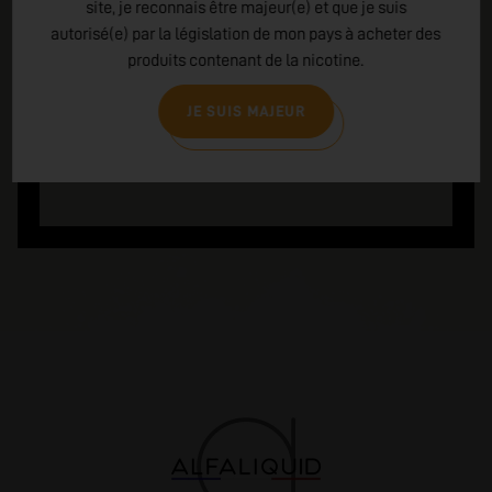
P270 : Ne pas manger, boire ou fumer en
site, je reconnais être majeur(e) et que je suis
manipulant le produit
autorisé(e) par la législation de mon pays à acheter des
EN CAS DE CONTACT AVEC LA PEAU : laver
produits contenant de la nicotine.
abondamment à l'eau et au savon
P301+310 : Appeler un CENTRE ANTI-POISON ou
un médecin en cas de malaise
JE SUIS MAJEUR
P405 : Garder sous clé
EMBALLAGE : Fermeture de sécurité pour un
enfant et indice tactile de danger