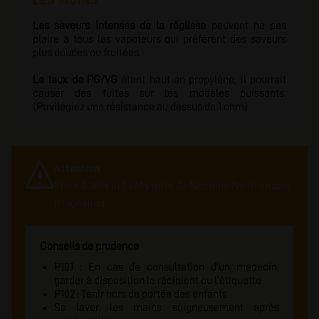
LES MOINS
Les saveurs intenses de la réglisse
peuvent ne pas
plaire à tous les vapoteurs qui préfèrent des saveurs
plus douces ou fruitées.
Le taux de PG/VG
étant haut en propylène, il pourrait
causer des fuites sur les modèles puissants.
(Privilégiez une résistance au dessus de 1 ohm)
Attention
Entre 0.25% et 1.66% m/m de Nicotine Nocif en cas
d'ingestion
Conseils de prudence
P101 : En cas de consultation d'un medecin,
garder à disposition le récipient ou l'étiquette
P102 : Tenir hors de portée des enfants
Se laver les mains soigneusement après