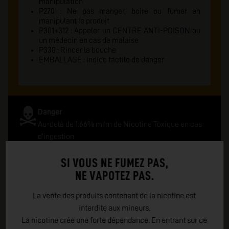
manipulation
P270 : Ne pas manger, boire ou fumer en
manipulant le produit
P301+312 : Appeler un CENTRE ANTI-POISON ou
un médecin en cas de malaise
P330 : Rincer la bouche
EMBALLAGE : indice tactile de danger
Danger
Au-delà de 1.66% m/m de Nicotine Toxique en cas
d'ingestion
SI VOUS NE FUMEZ PAS,
Conseils de prudence
NE VAPOTEZ PAS.
P101 : En cas de consultation d'un medecin,
garder à disposition le récipient ou l'étiquette
La vente des produits contenant de la nicotine est
P102 : Tenir hors de portée des enfants
interdite aux mineurs.
Se laver les mains soigneusement après
La nicotine crée une forte dépendance. En entrant sur ce
manipulation