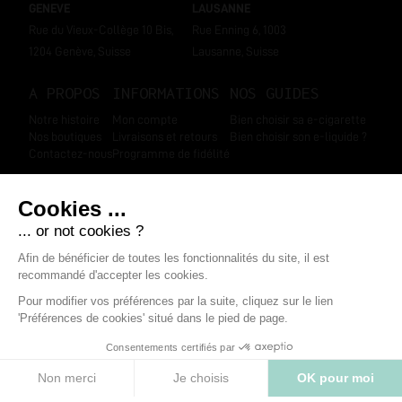
GENEVE
LAUSANNE
Rue du Vieux-Collège 10 Bis,
Rue Enning 6, 1003
1204 Genève, Suisse
Lausanne, Suisse
A PROPOS
INFORMATIONS
NOS GUIDES
Notre histoire
Mon compte
Bien choisir sa e-cigarette
Nos boutiques
Livraisons et retours
Bien choisir son e-liquide ?
Contactez-nous
Programme de fidélité
SUIVEZ-NOUS
Marchand approuvé par la Société des Avis Garantis
,
cliquez ici pour
afficher l'attestation
.
Mentions légales
-
Données personnelles
-
CGV
-
Modifier les cookies
-
Boondooa