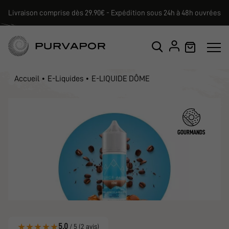
Livraison comprise dès 29.90€ - Expédition sous 24h à 48h ouvrées
Accueil
E-Liquides
E-LIQUIDE DÔME
GOURMANDS
★
★
★
★
★
5.0
/ 5 (2 avis)