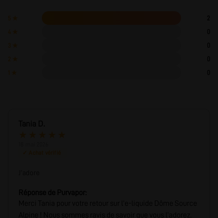
2
5 ★
0
4 ★
0
3 ★
0
2 ★
0
1 ★
Tania D.
★
★
★
★
★
18 mai 2026
✓ Achat vérifié
J’adore
Réponse de Purvapor:
Merci Tania pour votre retour sur l’e-liquide Dôme Source
Alpine ! Nous sommes ravis de savoir que vous l’adorez.