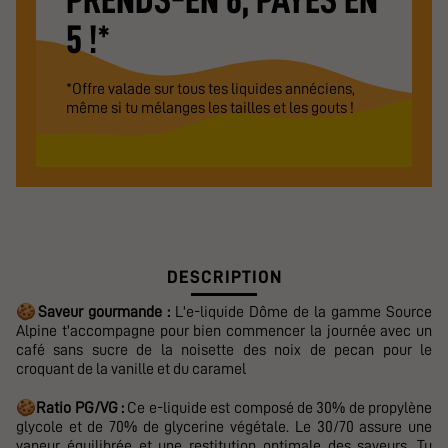
PRENDS-EN 6, PAYES EN
5 !*
*Offre valade sur tous tes liquides annéciens,
même si tu mélanges les tailles et les gouts !
DESCRIPTION
🍪
Saveur gourmande :
L'e-liquide Dôme de la gamme Source
Alpine t'accompagne pour bien commencer la journée avec un
café sans sucre de la noisette des noix de pecan pour le
croquant de la vanille et du caramel
🍪
Ratio PG/VG :
Ce e-liquide est composé de 30% de propylène
glycole et de 70% de glycerine végétale. Le 30/70 assure une
vapeur équilibrée et une restitution optimale des saveurs. Tu