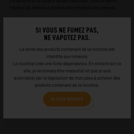
l'originalité et la qualité de ses mélanges, Source Alpine
célèbre les arômes à travers des compositions uniques.
LIRE PLUS
SI VOUS NE FUMEZ PAS,
NE VAPOTEZ PAS.
AVIS CLIENTS
2 AVIS - 5.0 ★
La vente des produits contenant de la nicotine est
interdite aux mineurs.
La nicotine crée une forte dépendance. En entrant sur ce
site, je reconnais être majeur(e) et que je suis
autorisé(e) par la législation de mon pays à acheter des
5.0
produits contenant de la nicotine.
★
★
★
★
★
JE SUIS MAJEUR
2 AVIS