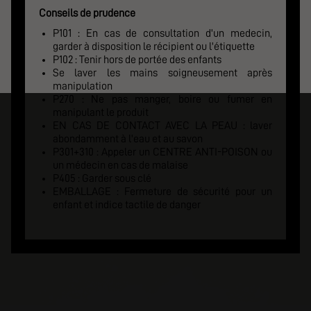
Conseils de prudence
P101 : En cas de consultation d'un medecin,
garder à disposition le récipient ou l'étiquette
P102 : Tenir hors de portée des enfants
Se laver les mains soigneusement après
manipulation
P270 : Ne pas manger, boire ou fumer en
manipulant le produit
EN CAS DE CONTACT AVEC LA PEAU : laver
abondamment à l'eau et au savon
P301+310 : Appeler un CENTRE ANTI-POISON ou
un médecin en cas de malaise
P405 : Garder sous clé
EMBALLAGE : Fermeture de sécurité pour un
enfant et indice tactile de danger