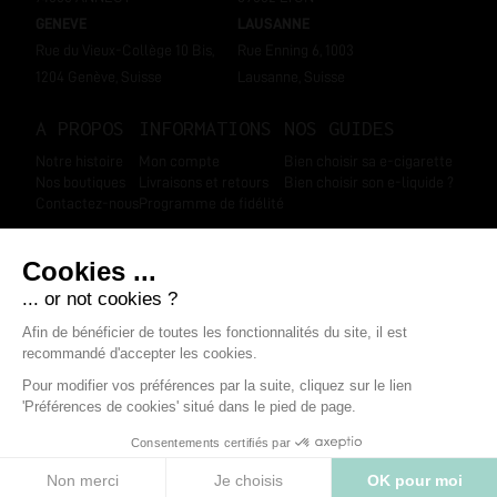
GENEVE
LAUSANNE
Rue du Vieux-Collège 10 Bis,
Rue Enning 6, 1003
1204 Genève, Suisse
Lausanne, Suisse
A PROPOS
INFORMATIONS
NOS GUIDES
Notre histoire
Mon compte
Bien choisir sa e-cigarette
Nos boutiques
Livraisons et retours
Bien choisir son e-liquide ?
Contactez-nous
Programme de fidélité
SUIVEZ-NOUS
Marchand approuvé par la Société des Avis Garantis
,
cliquez ici pour
afficher l'attestation
.
Mentions légales
-
Données personnelles
-
CGV
-
Modifier les cookies
-
Boondooa