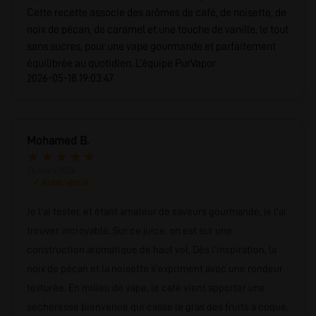
Cette recette associe des arômes de café, de noisette, de
noix de pécan, de caramel et une touche de vanille, le tout
sans sucres, pour une vape gourmande et parfaitement
équilibrée au quotidien. L’équipe PurVapor
2026-05-18 19:03:47
Mohamed B.
★
★
★
★
★
24 mars 2026
✓ Achat vérifié
Je l'ai tester, et étant amateur de saveurs gourmande, je l'ai
trouver incroyable. Sur ce juice, on est sur une
construction aromatique de haut vol. Dès l’inspiration, la
noix de pécan et la noisette s'expriment avec une rondeur
texturée. En milieu de vape, le café vient apporter une
sécheresse bienvenue qui casse le gras des fruits à coque.