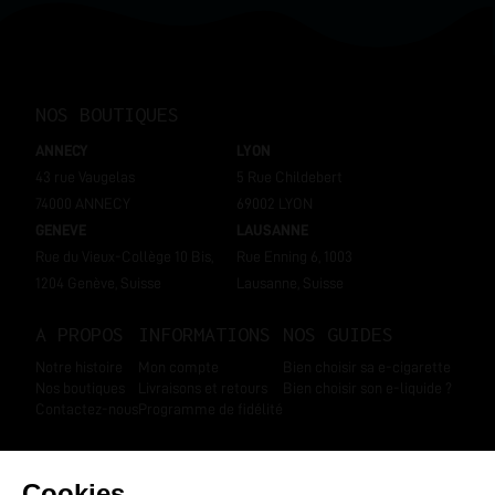
NOS BOUTIQUES
ANNECY
LYON
43 rue Vaugelas
5 Rue Childebert
74000 ANNECY
69002 LYON
GENEVE
LAUSANNE
Rue du Vieux-Collège 10 Bis,
Rue Enning 6, 1003
1204 Genève, Suisse
Lausanne, Suisse
A PROPOS
INFORMATIONS
NOS GUIDES
Notre histoire
Mon compte
Bien choisir sa e-cigarette
Nos boutiques
Livraisons et retours
Bien choisir son e-liquide ?
Contactez-nous
Programme de fidélité
SUIVEZ-NOUS