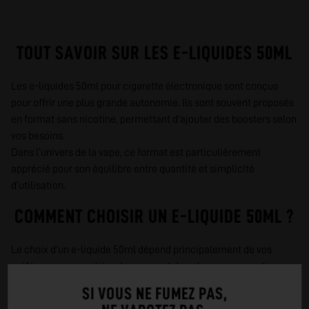
TOUT SAVOIR SUR LES E-LIQUIDES 50ML
Les e-liquides 50ml pour cigarette électronique sont conçus
pour offrir une plus grande autonomie. Ils sont souvent proposés
en format sans nicotine, permettant d’ajouter des boosters selon
vos besoins.
Dans l’univers de la vape, ce format est particulièrement
apprécié pour son équilibre entre quantité et simplicité
d’utilisation.
COMMENT CHOISIR UN E-LIQUIDE 50ML ?
Le choix d’un e-liquide 50ml dépend principalement de vos
préférences en matière de saveur et de votre consommation.
Les saveurs fruitées et fraîches sont souvent très appréciées en
SI VOUS NE FUMEZ PAS,
grand format.