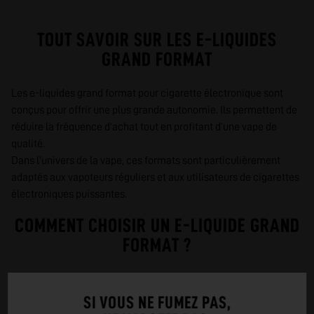
TOUT SAVOIR SUR LES E-LIQUIDES
GRAND FORMAT
Les e-liquides grand format pour cigarette électronique sont
conçus pour offrir une plus grande autonomie. Ils permettent de
réduire la fréquence d’achat tout en profitant d’une vape de
qualité.
Dans l’univers de la vape, ces formats sont particulièrement
adaptés aux vapoteurs réguliers et aux utilisateurs de cigarettes
électroniques puissantes.
COMMENT CHOISIR UN E-LIQUIDE GRAND
FORMAT ?
Le choix d’un e-liquide grand format dépend de votre
consommation et de votre matériel. Les vapoteurs réguliers
SI VOUS NE FUMEZ PAS,
privilégieront des formats plus importants pour plus de praticité.