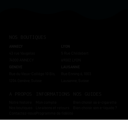
NOS BOUTIQUES
ANNECY
LYON
43 rue Vaugelas
5 Rue Childebert
74000 ANNECY
69002 LYON
GENEVE
LAUSANNE
Rue du Vieux-Collège 10 Bis,
Rue Enning 6, 1003
1204 Genève, Suisse
Lausanne, Suisse
A PROPOS
INFORMATIONS
NOS GUIDES
Notre histoire
Mon compte
Bien choisir sa e-cigarette
Nos boutiques
Livraisons et retours
Bien choisir son e-liquide ?
Contactez-nous
Programme de fidélité
SUIVEZ-NOUS