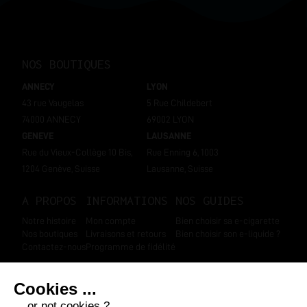
NOS BOUTIQUES
ANNECY
LYON
43 rue Vaugelas
5 Rue Childebert
74000 ANNECY
69002 LYON
GENEVE
LAUSANNE
Rue du Vieux-Collège 10 Bis,
Rue Enning 6, 1003
1204 Genève, Suisse
Lausanne, Suisse
A PROPOS
INFORMATIONS
NOS GUIDES
Notre histoire
Mon compte
Bien choisir sa e-cigarette
Nos boutiques
Livraisons et retours
Bien choisir son e-liquide ?
Contactez-nous
Programme de fidélité
SUIVEZ-NOUS