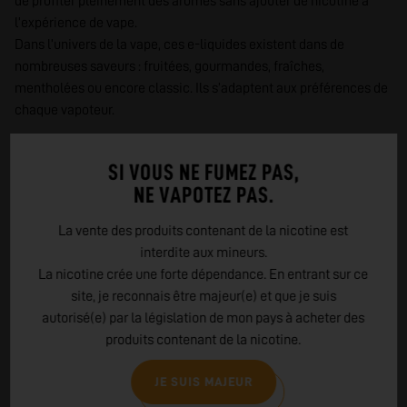
de profiter pleinement des arômes sans ajouter de nicotine à
l’expérience de vape.
Dans l’univers de la vape, ces e-liquides existent dans de
nombreuses saveurs : fruitées, gourmandes, fraîches,
mentholées ou encore classic. Ils s’adaptent aux préférences de
chaque vapoteur.
COMMENT CHOISIR SON E-LIQUIDE SANS
SI VOUS NE FUMEZ PAS,
NICOTINE ?
NE VAPOTEZ PAS.
Le choix d’un e-liquide sans nicotine dépend principalement du
La vente des produits contenant de la nicotine est
profil aromatique recherché. Certains vapoteurs privilégient les
interdite aux mineurs.
saveurs fruitées ou fraîches, tandis que d’autres préféreront des
La nicotine crée une forte dépendance. En entrant sur ce
notes gourmandes ou classic.
site, je reconnais être majeur(e) et que je suis
Il est également important de choisir un e-liquide adapté à votre
autorisé(e) par la législation de mon pays à acheter des
cigarette électronique afin d’obtenir un rendu optimal des
produits contenant de la nicotine.
arômes et une expérience de vape agréable.
Chez PurVapor, nous sélectionnons des e-liquides sans nicotine
JE SUIS MAJEUR
reconnus pour leur qualité afin de garantir une vape équilibrée et