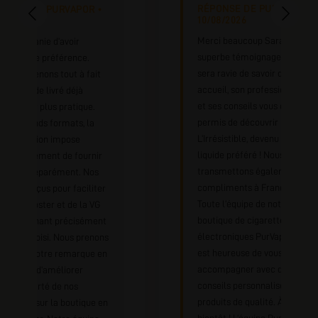
RÉPONSE DE PURVAPOR •
PONSE DE PURVAPOR •
10/08/2026
08/2026
Merci beaucoup Sarah pour c
ci Stéphanie d’avoir
superbe témoignage ! Irina
tagé votre préférence.
sera ravie de savoir que son
s comprenons tout à fait
accueil, son professionnalis
n e-liquide livré déjà
et ses conseils vous ont
angé soit plus pratique.
permis de découvrir
r les grands formats, la
L’Irrésistible, devenu votre e-
lementation impose
liquide préféré ! Nous
heureusement de fournir
transmettons également vos
nicotine séparément. Nos
compliments à François.
s sont conçus pour faciliter
Toute l’équipe de notre
out du booster et de la VG
boutique de cigarettes
t en obtenant précisément
électroniques PurVapor Lyon
dosage choisi. Nous prenons
est heureuse de vous
nmoins votre remarque en
accompagner avec des
pte afin d’améliorer
conseils personnalisés et des
ore la clarté de nos
produits de qualité. À très
lications sur la boutique en
bientôt ! L’équipe PurVapor