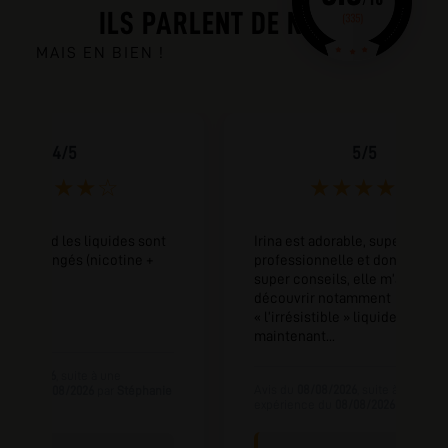
ILS PARLENT DE NOUS
MAIS EN BIEN !
4/5
5/5
★
★
★
★
☆
★
★
★
★
★
ère quand les liquides sont
Irina est adorable, super
déjà mélangés (nicotine +
professionnelle et donne des
G)
super conseils, elle m’a fait
découvrir notamment
« l’irrésistible » liquide préféré
maintenant...
09/08/2026
, suite à une
Avis du
08/08/2026
, suite à une
nce du
09/08/2026
par
Stéphanie
expérience du
08/08/2026
par
Sarah