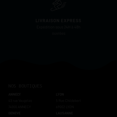
La Qualité
La qualité est le maître-mot chez Purvapor. De la conception à la
production, chaque étape est scrupuleusement contrôlée pour
LIVRAISON EXPRESS
garantir des produits qui répondent aux normes les plus élevées.
Leurs cigarettes électroniques sont sélectionnées pour offrir une
Expédition sous 24H à 48h
expérience de vapotage optimale. Leurs e-liquides exclusifs
ouvrées
sont soigneusement élaborés, les ingrédients sont choisis avec
soin, et le résultat final est un produit que Purvapor est fier de
présenter à ses clients.
Conclusion
Purvapor n'est pas seulement une marque parmi d'autres, elle
incarne une promesse - celle d'une expérience de vapotage
supérieure, appuyée par une expertise solide, une sincérité à
toute épreuve et une qualité premium. Que vous soyez à la
recherche d'une cigarette électronique fiable ou d'un e-liquide
NOS BOUTIQUES
exquis, Purvapor est LA référence. Embarquez avec Purvapor et
découvrez ce que signifie vraiment la vape d'excellence.
ANNECY
LYON
43 rue Vaugelas
5 Rue Childebert
74000 ANNECY
69002 LYON
GENEVE
LAUSANNE