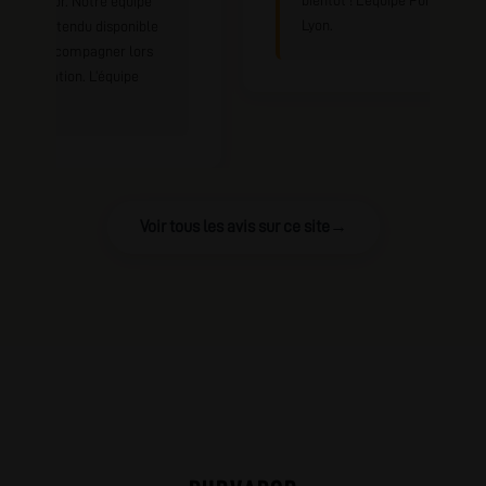
ne PurVapor. Notre équipe
Lyon.
te bien entendu disponible
r vous accompagner lors
la préparation. L’équipe
Vapor.
Voir tous les avis sur ce site
→