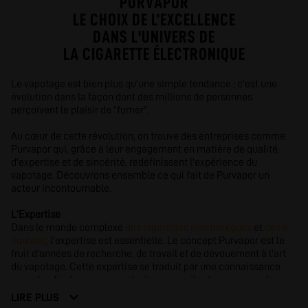
PURVAPOR
LE CHOIX DE L’EXCELLENCE
DANS L'UNIVERS DE
LA CIGARETTE ÉLECTRONIQUE
Le vapotage est bien plus qu'une simple tendance ; c'est une
évolution dans la façon dont des millions de personnes
perçoivent le plaisir de "fumer".
Au cœur de cette révolution, on trouve des entreprises comme
Purvapor qui, grâce à leur engagement en matière de qualité,
d'expertise et de sincérité, redéfinissent l'expérience du
vapotage. Découvrons ensemble ce qui fait de Purvapor un
acteur incontournable.
L'Expertise
Dans le monde complexe
des cigarettes électroniques
et
des e-
liquides
, l'expertise est essentielle. Le concept Purvapor est le
fruit d'années de recherche, de travail et de dévouement à l'art
du vapotage. Cette expertise se traduit par une connaissance
approfondie des composants des appareils, des nuances des e-
liquides, et des besoins des vapoteurs. Purvapor ne se contente
LIRE PLUS
pas de suivre les tendances, elle les crée, grâce à une équipe