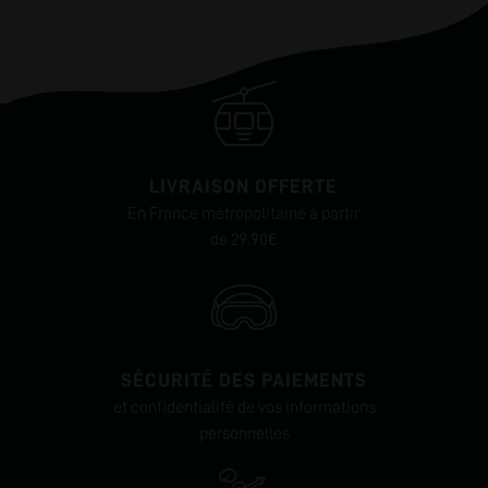
passionnée et compétente qui met tout en œuvre pour offrir le
meilleur.
La Sincérité
Purvapor est une marque qui prône la transparence. Dans un
secteur où les normes et les régulations évoluent rapidement, la
sincérité est primordiale. Purvapor s'efforce d'être honnête et
directe avec ses clients, qu'il s'agisse de la composition de leurs
e-liquides, des spécifications de leurs appareils ou de la manière
LIVRAISON OFFERTE
dont ils abordent la sécurité. Lorsque vous choisissez Purvapor,
En France métropolitaine à partir
vous optez pour une marque authentique qui place l'intérêt de
de 29.90€
ses clients au premier plan.
Bons Conseils
L'univers du vapotage peut sembler intimidant, surtout pour les
novices. Purvapor l'a bien compris et s'efforce d'accompagner
ses clients à chaque étape de leur expérience. Que vous soyez
un débutant à la recherche de votre premier appareil ou un
SÉCURITÉ DES PAIEMENTS
vapoteur expérimenté cherchant à décourvrir de nouvelles
et confidentialité de vos informations
saveurs, Purvapor est là pour vous offrir des conseils avisés, des
astuces pratiques et des recommandations personnalisées.
personnelles
Chez Purvapor, vous n'êtes jamais seul dans votre aventure du
vapotage.