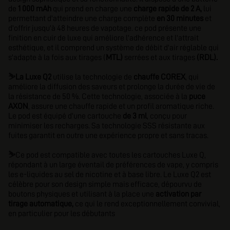
de
1 000 mAh
qui prend en charge une
charge rapide de 2 A,
lui
permettant d'atteindre une charge complète
en 30 minutes
et
d'offrir jusqu'à 48 heures de vapotage. ce pod présente une
finition en cuir de luxe qui améliore l'adhérence et l'attrait
esthétique, et il comprend un système de débit d'air réglable qui
s'adapte à la fois aux tirages (
MTL)
serrées et aux tirages
(RDL).
⛷️
La Luxe Q2
utilise la technologie de
chauffe COREX
, qui
améliore la diffusion des saveurs et prolonge la durée de vie de
la résistance de 50 %. Cette technologie, associée à la
puce
AXON
, assure une chauffe rapide et un profil aromatique riche.
Le pod est équipé d'une cartouche
de 3 ml
, conçu pour
minimiser les recharges. Sa technologie SSS résistante aux
fuites garantit en outre une expérience propre et sans tracas.
⛷️
Ce pod est compatible avec toutes les cartouches Luxe Q,
répondant à un large éventail de préférences de vape, y compris
les e-liquides au sel de nicotine et à base libre. Le Luxe Q2 est
célèbre pour son design simple mais efficace, dépourvu de
boutons physiques et utilisant à la place une
activation par
tirage automatique,
ce qui le rend exceptionnellement convivial,
en particulier pour les débutants