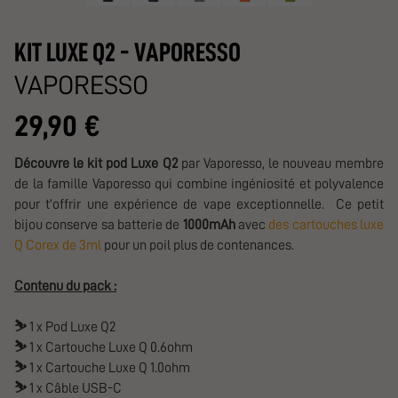
KIT LUXE Q2 - VAPORESSO
VAPORESSO
29,90 €
Découvre le kit pod Luxe Q2
par Vaporesso, le nouveau membre
de la famille Vaporesso qui combine ingéniosité et polyvalence
pour t'offrir une expérience de vape exceptionnelle. Ce petit
bijou conserve sa batterie de
1000mAh
avec
des cartouches luxe
Q Corex de 3ml
pour un poil plus de contenances.
Contenu du pack :
⛷️
1 x Pod Luxe Q2
⛷️
1 x Cartouche Luxe Q 0.6ohm
⛷️
1 x Cartouche Luxe Q 1.0ohm
⛷️
1 x Câble USB-C