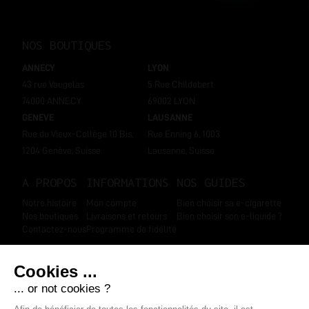
NOS BOUTIQUES
ANNECY
LYON
43 rue Vaugelas
5 Rue Childebert
74000 ANNECY
69002 LYON
GENEVE
LAUSANNE
Rue du Vieux-Collège 10 Bis,
Rue Enning 6, 1003
1204 Genève, Suisse
Lausanne, Suisse
A PROPOS
INFORMATIONS
NOS GUIDES
Notre histoire
Mon compte
Bien choisir sa e-cigarette
Nos boutiques
Livraisons et retours
Bien choisir son e-liquide ?
Contactez-nous
Programme de fidélité
SUIVEZ-NOUS