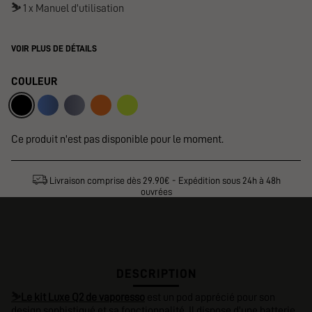
⛷️
1 x Manuel d'utilisation
VOIR PLUS DE DÉTAILS
COULEUR
Ce produit n'est pas disponible pour le moment.
Livraison comprise dès 29.90€ - Expédition sous 24h à 48h
ouvrées
DESCRIPTION
⛷️
Le kit Luxe Q2 de vaporesso
est un pod apprécié pour son
design sophistiqué et sa fonctionnalité. Il dispose d'une batterie