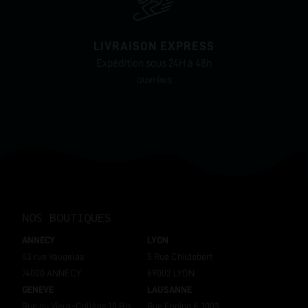
LIVRAISON EXPRESS
Expédition sous 24H à 48h
ouvrées
NOS BOUTIQUES
ANNECY
LYON
43 rue Vaugelas
5 Rue Childebert
74000 ANNECY
69002 LYON
GENEVE
LAUSANNE
Rue du Vieux-Collège 10 Bis,
Rue Enning 6, 1003