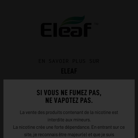
EN SAVOIR PLUS SUR
ELEAF
Eleaf, fondée en 2011 en Chine, est une marque de vapotage
SI VOUS NE FUMEZ PAS,
appréciée mondialement pour ses produits de haute
NE VAPOTEZ PAS.
qualité, innovants et abordables. Elle se distingue par sa
série iStick, ses appareils compacts et performants, et son
La vente des produits contenant de la nicotine est
engagement envers la satisfaction client. Eleaf propose
interdite aux mineurs.
une vaste gamme adaptée à tous les vapoteurs, avec un
La nicotine crée une forte dépendance. En entrant sur ce
service client dévoué et une approche centrée sur la
site, je reconnais être majeur(e) et que je suis
sécurité, l'innovation et la qualité, faisant d'elle un choix