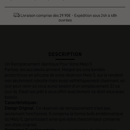
Livraison comprise dès 29.90€ - Expédition sous 24h à 48h
ouvrées
DESCRIPTION
Un Remplacement Identique Pour Votre Melo 5
Parfois, les accidents arrivent. Malgré les cinq bandes
protectrices en silicone de votre réservoir Melo 5, qui le rendent
non seulement robuste mais aussi esthétiquement charmant, un
jour peut venir où vous aurez besoin d'un remplacement. Et ce
jour-là, Eleaf est prêt à vous offrir exactement ce dont vous avez
besoin.
Caractéristiques :
Design Original
: Ce réservoir de remplacement n'est pas
seulement fonctionnel. Il conserve la forme bulb emblématique
du Melo 5, garantissant ainsi que votre clearomiseur conserve
son style original.