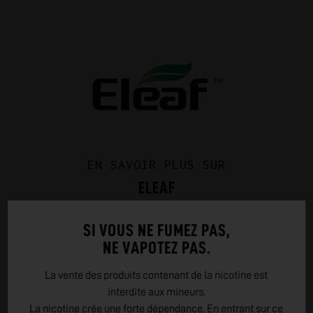
EN SAVOIR PLUS SUR
ELEAF
Eleaf, fondée en 2011 en Chine, est une marque de vapotage
SI VOUS NE FUMEZ PAS,
appréciée mondialement pour ses produits de haute
NE VAPOTEZ PAS.
qualité, innovants et abordables. Elle se distingue par sa
série iStick, ses appareils compacts et performants, et son
La vente des produits contenant de la nicotine est
engagement envers la satisfaction client. Eleaf propose
interdite aux mineurs.
une vaste gamme adaptée à tous les vapoteurs, avec un
La nicotine crée une forte dépendance. En entrant sur ce