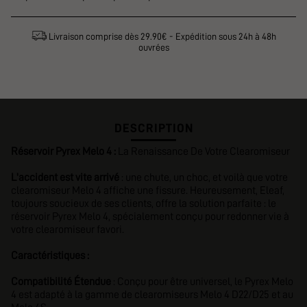
Livraison comprise dès 29.90€ - Expédition sous 24h à 48h
ouvrées
DESCRIPTION
Réservoir Pyrex Melo 4 :
La Renaissance De Votre Clearomiseur
L'accident est vite arrivé
: une chute, un choc, et voilà que votre
clearomiseur Melo 4 affiche une fissure. Heureusement, Eleaf,
toujours soucieux de ses clients, offre la solution parfaite : le
réservoir Pyrex Melo 4, spécialement conçu pour redonner vie à
votre clearomiseur favori.
Caractéristiques :
Compatibilité Étendue
: Conçu pour être universel, le Pyrex Melo
4 est adapté à la gamme de clearomiseurs Melo 4 D22/D25 et au