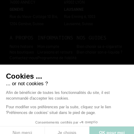
74000 ANNECY
69002 LYON
GENEVE
LAUSANNE
Rue du Vieux-Collège 10 Bis,
Rue Enning 6, 1003
1204 Genève, Suisse
Lausanne, Suisse
A PROPOS
INFORMATIONS
NOS GUIDES
Notre histoire
Mon compte
Bien choisir sa e-cigarette
Nos boutiques
Livraisons et retours
Bien choisir son e-liquide ?
Contactez-nous
Programme de fidélité
SUIVEZ-NOUS
Marchand approuvé par la Société des Avis Garantis
,
cliquez ici pour
afficher l'attestation
.
Mentions légales
-
Données personnelles
-
CGV
-
Modifier les cookies
-