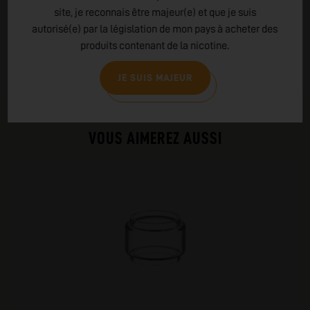
service client dévoué et une approche centrée sur la
site, je reconnais être majeur(e) et que je suis
sécurité, l'innovation et la qualité, faisant d'elle un choix
autorisé(e) par la législation de mon pays à acheter des
populaire dans l'industrie du vapotage.
produits contenant de la nicotine.
LIRE PLUS
JE SUIS MAJEUR
PRODUITS COMPLÉMENTAIRES
VOUS AIMEREZ AUSSI