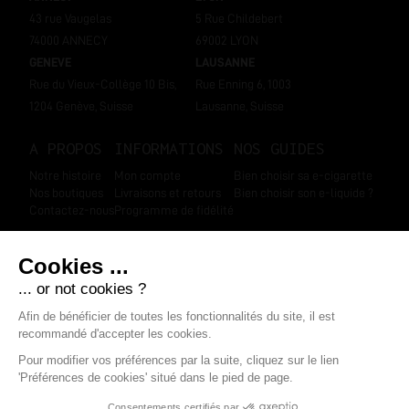
43 rue Vaugelas
5 Rue Childebert
74000 ANNECY
69002 LYON
GENEVE
LAUSANNE
Rue du Vieux-Collège 10 Bis,
Rue Enning 6, 1003
1204 Genève, Suisse
Lausanne, Suisse
A PROPOS
INFORMATIONS
NOS GUIDES
Notre histoire
Mon compte
Bien choisir sa e-cigarette
Nos boutiques
Livraisons et retours
Bien choisir son e-liquide ?
Contactez-nous
Programme de fidélité
SUIVEZ-NOUS
Marchand approuvé par la Société des Avis Garantis
,
cliquez ici pour
afficher l'attestation
.