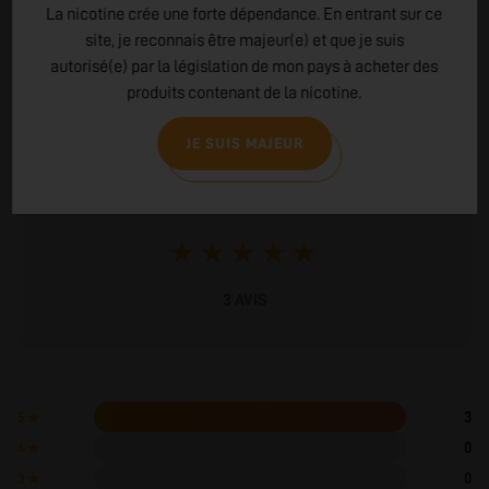
La nicotine crée une forte dépendance. En entrant sur ce
AVIS CLIENTS
site, je reconnais être majeur(e) et que je suis
3 AVIS - 5.0 ★
autorisé(e) par la législation de mon pays à acheter des
produits contenant de la nicotine.
JE SUIS MAJEUR
5.0
★
★
★
★
★
3 AVIS
3
5 ★
0
4 ★
0
3 ★