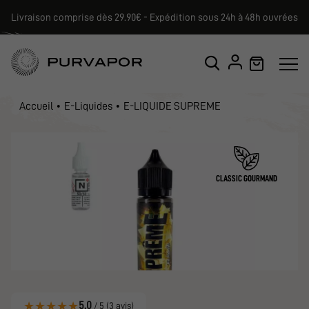
Livraison comprise dès 29.90€ - Expédition sous 24h à 48h ouvrées
Accueil
E-Liquides
E-LIQUIDE SUPREME
CLASSIC GOURMAND
★
★
★
★
★
5.0
/ 5 (3 avis)