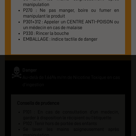
manipulation
P270 : Ne pas manger, boire ou fumer en
manipulant le produit
P301+312 : Appeler un CENTRE ANTI-POISON ou
un médecin en cas de malaise
P330 : Rincer la bouche
EMBALLAGE : indice tactile de danger
Danger
Au-delà de 1.66% m/m de Nicotine Toxique en cas
d'ingestion
Conseils de prudence
P101 : En cas de consultation d'un medecin,
garder à disposition le récipient ou l'étiquette
P102 : Tenir hors de portée des enfants
Se laver les mains soigneusement après
manipulation