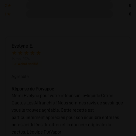
0
2 ★
0
1 ★
Evelyne E.
★
★
★
★
★
16 mai 2026
✓ Achat vérifié
Agréable
Réponse de Purvapor:
Merci Evelyne pour votre retour sur l’e-liquide Citron
Cactus Les Affranchis ! Nous sommes ravis de savoir que
vous le trouvez agréable. Cette recette est
particulièrement appréciée pour son équilibre entre les
notes acidulées du citron et la douceur originale du
cactus. L’équipe PurVapor