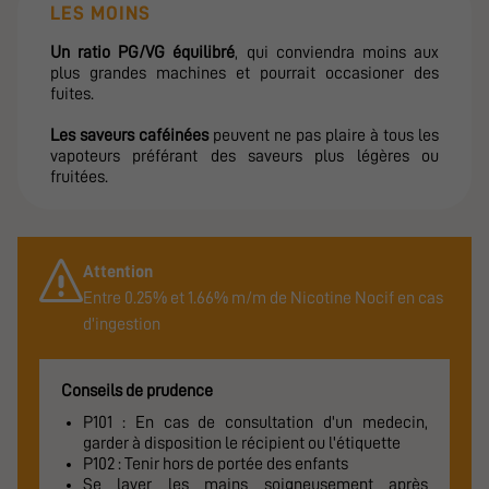
LES MOINS
Un ratio PG/VG équilibré
, qui conviendra moins aux
plus grandes machines et pourrait occasioner des
fuites.
Les saveurs caféinées
peuvent ne pas plaire à tous les
vapoteurs préférant des saveurs plus légères ou
fruitées.
Attention
Entre 0.25% et 1.66% m/m de Nicotine Nocif en cas
d'ingestion
Conseils de prudence
P101 : En cas de consultation d'un medecin,
garder à disposition le récipient ou l'étiquette
P102 : Tenir hors de portée des enfants
Se laver les mains soigneusement après