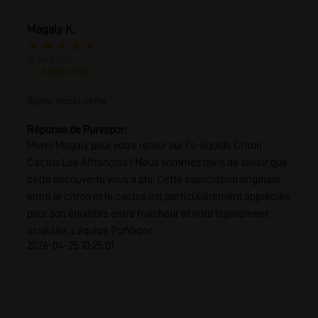
Magaly K.
★
★
★
★
★
04 avril 2026
✓ Achat vérifié
Super decpuverte
Réponse de Purvapor:
Merci Magaly pour votre retour sur l’e-liquide Citron
Cactus Les Affranchis ! Nous sommes ravis de savoir que
cette découverte vous a plu. Cette association originale
entre le citron et le cactus est particulièrement appréciée
pour son équilibre entre fraîcheur et note légèrement
acidulée. L’équipe PurVapor
2026-04-25 10:25:01