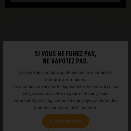
SI VOUS NE FUMEZ PAS,
NE VAPOTEZ PAS.
La vente des produits contenant de la nicotine est
interdite aux mineurs.
La nicotine crée une forte dépendance. En entrant sur ce
site, je reconnais être majeur(e) et que je suis
EN SAVOIR PLUS SUR
autorisé(e) par la législation de mon pays à acheter des
SAIYEN VAPORS
produits contenant de la nicotine.
Saiyen Vapors est une marque de e-liquides inspirée par la
JE SUIS MAJEUR
culture manga, offrant des saveurs créatives et captivantes.