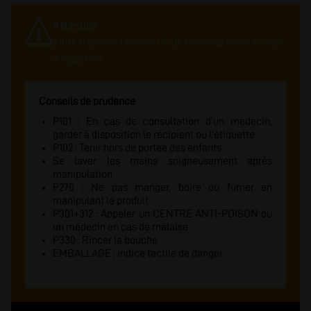
Attention
Entre 0.25% et 1.66% m/m de Nicotine Nocif en cas
d'ingestion
Conseils de prudence
P101 : En cas de consultation d'un medecin,
garder à disposition le récipient ou l'étiquette
P102 : Tenir hors de portée des enfants
Se laver les mains soigneusement après
manipulation
P270 : Ne pas manger, boire ou fumer en
manipulant le produit
P301+312 : Appeler un CENTRE ANTI-POISON ou
un médecin en cas de malaise
P330 : Rincer la bouche
EMBALLAGE : indice tactile de danger