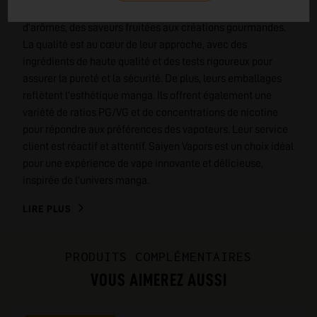
Leur gamme variée propose des mélanges uniques
d'arômes, des saveurs fruitées aux créations gourmandes.
La qualité est au cœur de leur approche, avec des
ingrédients de haute qualité et des tests rigoureux pour
assurer la pureté et la sécurité. De plus, leurs emballages
reflètent l'esthétique manga. Ils offrent également une
variété de ratios PG/VG et de concentrations de nicotine
pour répondre aux préférences des vapoteurs. Leur service
client est réactif et attentif. Saiyen Vapors est un choix idéal
pour une expérience de vape innovante et délicieuse,
inspirée de l'univers manga.
LIRE PLUS
PRODUITS COMPLÉMENTAIRES
VOUS AIMEREZ AUSSI