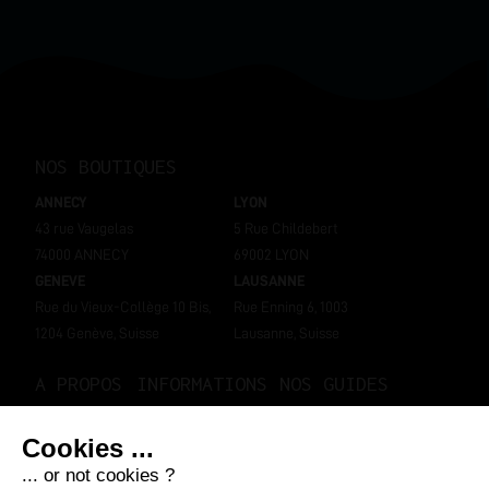
NOS BOUTIQUES
ANNECY
LYON
43 rue Vaugelas
5 Rue Childebert
74000 ANNECY
69002 LYON
GENEVE
LAUSANNE
Rue du Vieux-Collège 10 Bis,
Rue Enning 6, 1003
1204 Genève, Suisse
Lausanne, Suisse
A PROPOS
INFORMATIONS
NOS GUIDES
Notre histoire
Mon compte
Bien choisir sa e-cigarette
Nos boutiques
Livraisons et retours
Bien choisir son e-liquide ?
Contactez-nous
Programme de fidélité