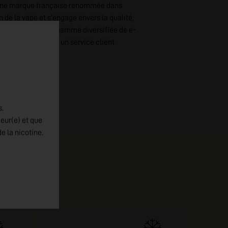
. Une marque française renommée dans
n de la vape et s'engage envers la qualité,
urs. Découvrez une gamme diversifiée de e-
ce et soutenus par un service client
se avec VDLV.
s.
jeur(e) et que
e la nicotine.