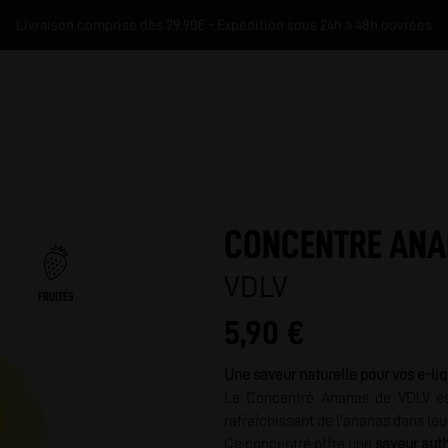
Livraison comprise dès 29.90€ - Expédition sous 24h à 48h ouvrées
CONCENTRE ANA
VDLV
FRUITÉS
5,90 €
M
Une saveur naturelle pour vos e-liq
Le Concentré Ananas de VDLV est
rafraîchissant de l'ananas dans leu
Ce concentré offre une
saveur aut