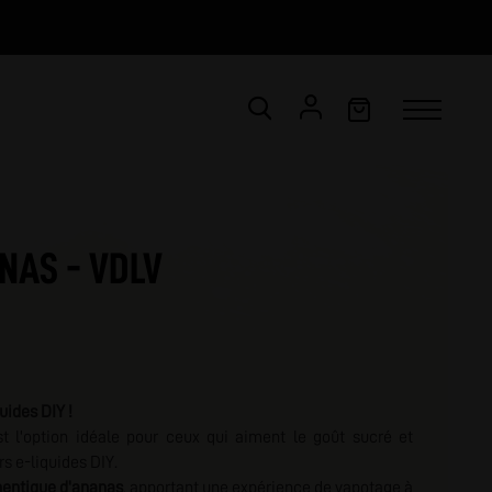
CONNEXION
Email *
NAS - VDLV
Mot de passe *
ot de passe oublié ?
uides DIY !
VALIDER
 l'option idéale pour ceux qui aiment le goût sucré et
rs e-liquides DIY.
hentique d'ananas
, apportant une expérience de vapotage à