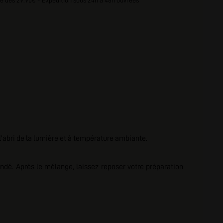
e dès 29.90€ - Expédition sous 24h à 48h ouvrées
l'abri de la lumière et à température ambiante.
ndé. Après le mélange, laissez reposer votre préparation