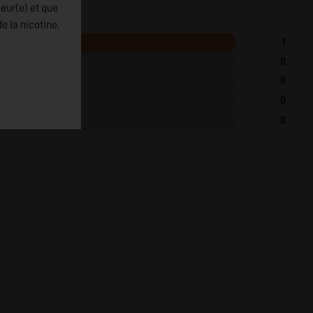
jeur(e) et que
e la nicotine.
1
0
0
0
0