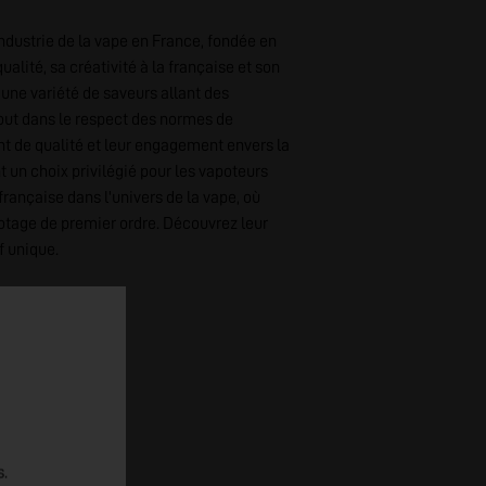
ndustrie de la vape en France, fondée en
ualité, sa créativité à la française et son
 une variété de saveurs allant des
out dans le respect des normes de
ent de qualité et leur engagement envers la
nt un choix privilégié pour les vapoteurs
 française dans l'univers de la vape, où
tage de premier ordre. Découvrez leur
f unique.
s.