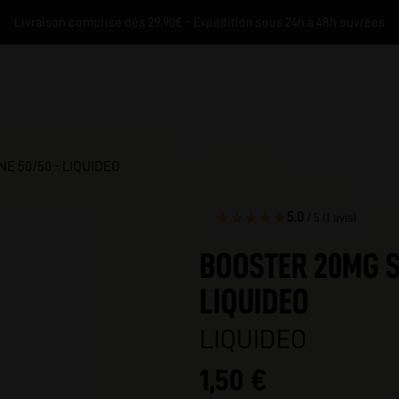
Livraison comprise dès 29.90€ - Expédition sous 24h à 48h ouvrées
E 50/50 - LIQUIDEO
★
★
★
★
★
5.0
/ 5 (1 avis)
BOOSTER 20MG SE
LIQUIDEO
M
LIQUIDEO
1,50 €