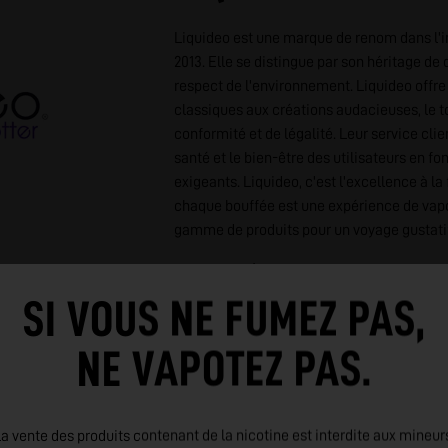
Liquideo est une marque de renom dans l'i
2013. Elle se distingue par son héritage de q
respect de l'environnement. Liquideo offre
classiques aux créations audacieuses, le t
conformité et de légalité. Leur service cli
santé et le bien-être des utilisateurs en fo
exigeants. Liquideo, c'est l'excellence à la
chaque bouffée est une expérience de vapo
gamme de produits pour un voyage gustati
LIRE PLUS
SI VOUS NE FUMEZ PAS,
NE VAPOTEZ PAS.
a vente des produits contenant de la nicotine est interdite aux mineur