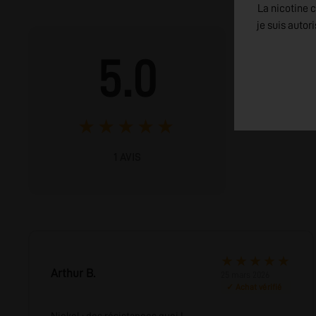
La nicotine c
je suis autor
5 ★
5.0
4 ★
3 ★
2 ★
1 ★
★
★
★
★
★
1 AVIS
★
★
★
★
★
Arthur B.
25 mars 2026
✓ Achat vérifié