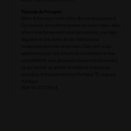
Nickel : des résistances quoi !
Réponse de Purvapor:
Merci Arthur pour votre retour 👍 Les résistances Z
Coil Innokin sont effectivement un choix fiable : elles
offrent une bonne restitution des saveurs, une vape
régulière et une durée de vie intéressante
lorsqu’elles sont bien amorcées. Elles sont aussi
appréciées pour leur simplicité d’utilisation et leur
compatibilité avec plusieurs clearomiseurs Innokin,
ce qui permet de garder un matériel pratique au
quotidien. À très bientôt chez PurVapor 👌 L’équipe
PurVapor
2026-04-27 17:25:53