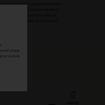
ent de qualité et leur engagement envers la
nt un choix privilégié pour les vapoteurs
 française dans l'univers de la vape, où
tage de premier ordre. Découvrez leur
f unique.
s.
jeur(e) et que
e la nicotine.
FRUITÉS