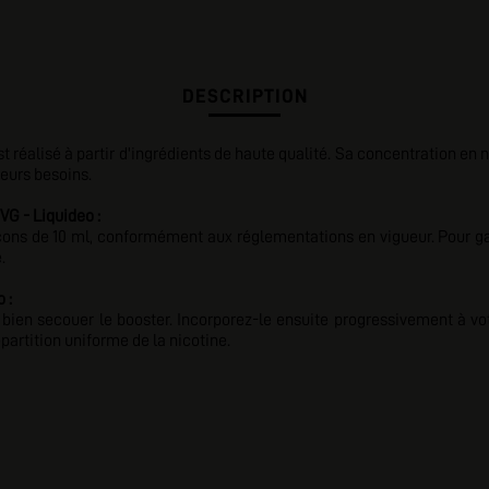
DESCRIPTION
t réalisé à partir d'ingrédients de haute qualité. Sa concentration en
leurs besoins.
G - Liquideo :
ns de 10 ml, conformément aux réglementations en vigueur. Pour garant
.
 :
bien secouer le booster. Incorporez-le ensuite progressivement à votr
artition uniforme de la nicotine.