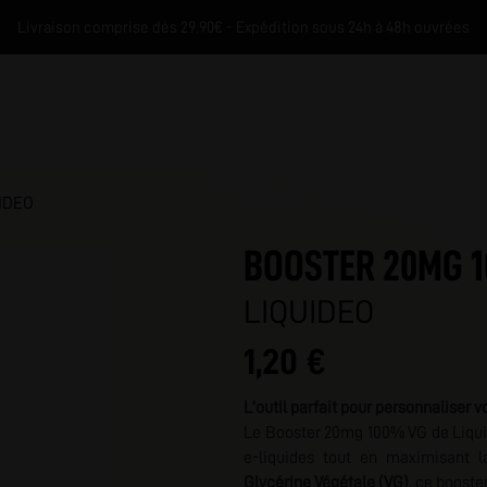
Livraison comprise dès 29.90€ - Expédition sous 24h à 48h ouvrées
IDEO
BOOSTER 20MG 1
LIQUIDEO
1,20 €
M
L'outil parfait pour personnaliser v
Le Booster 20mg 100% VG de Liqui
e-liquides tout en maximisant 
Glycérine Végétale (VG)
, ce booste