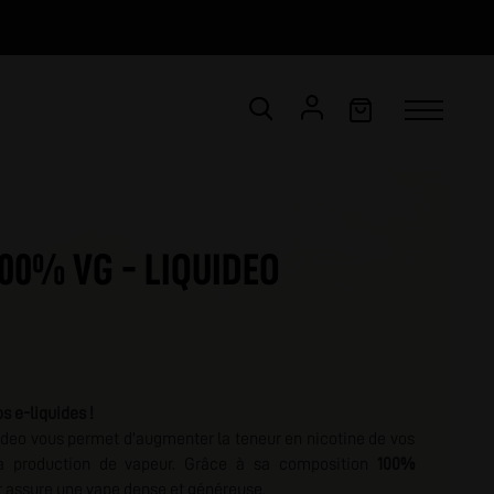
CONNEXION
Email *
00% VG - LIQUIDEO
Mot de passe *
ot de passe oublié ?
os e-liquides !
VALIDER
deo vous permet d'augmenter la teneur en nicotine de vos
la production de vapeur. Grâce à sa composition
100%
r assure une vape dense et généreuse.