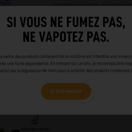
conformité et de légalité. Leur service cli
santé et le bien-être des utilisateurs en fo
SI VOUS NE FUMEZ PAS,
exigeants. Liquideo, c'est l'excellence à la
chaque bouffée est une expérience de vapo
NE VAPOTEZ PAS.
gamme de produits pour un voyage gustati
LIRE PLUS
a vente des produits contenant de la nicotine est interdite aux mineur
rée une forte dépendance. En entrant sur ce site, je reconnais être ma
isé(e) par la législation de mon pays à acheter des produits contenant d
JE SUIS MAJEUR
FRUITÉS FRAIS