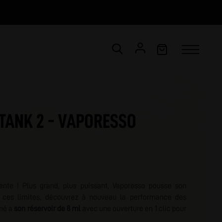
CONNEXION
Email *
TANK 2 - VAPORESSO
Mot de passe *
ot de passe oublié ?
vente ! Plus grand, plus puissant, Vaporesso pousse son
VALIDER
 ces limites, découvrez à nouveau la performance des
né a
son réservoir de 8 ml
avec une ouverture en 1 clic pour