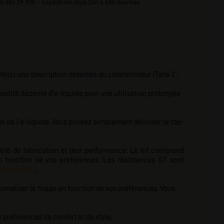
e dès 29.90€ - Expédition sous 24h à 48h ouvrées
N
Voici une description détaillée du clearomiseur iTank 2 :
antité décente d'e-liquide pour une utilisation prolongée
e de l'e-liquide. Vous pouvez simplement dévisser le top-
alité de fabrication et leur performance. Le kit comprend
n fonction de vos préférences. Les résistances GT sont
érienne (DL)
.
onnaliser le tirage en fonction de vos préférences. Vous
s préférences de confort et de style.