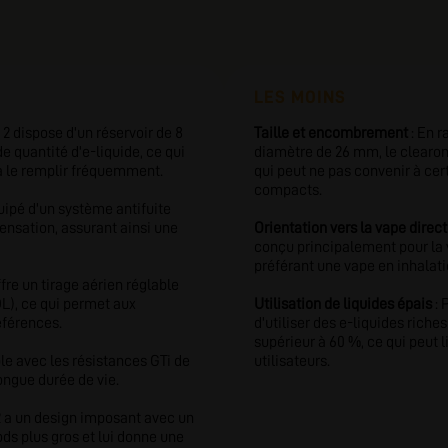
LES MOINS
2 dispose d'un réservoir de 8
Taille et encombrement
: En 
e quantité d'e-liquide, ce qui
diamètre de 26 mm, le clearom
 à le remplir fréquemment.
qui peut ne pas convenir à cer
compacts.
uipé d'un système antifuite
ensation, assurant ainsi une
Orientation vers la vape dire
conçu principalement pour la 
préférant une vape en inhalati
fre un tirage aérien réglable
L), ce qui permet aux
Utilisation de liquides épais
: 
éférences.
d'utiliser des e-liquides rich
supérieur à 60 %, ce qui peut l
ble avec les résistances GTi de
utilisateurs.
ongue durée de vie.
2 a un design imposant avec un
ds plus gros et lui donne une