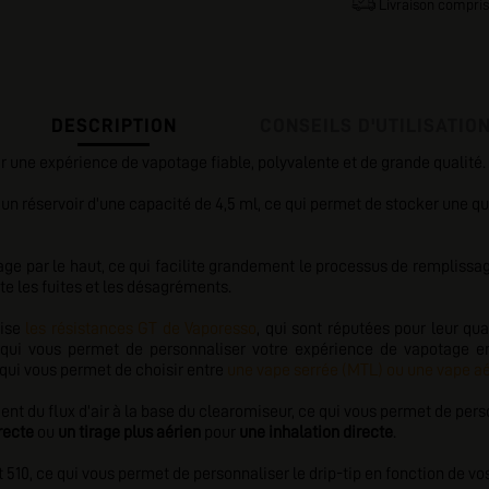
Livraison compris
DESCRIPTION
CONSEILS D'UTILISATIO
r une expérience de vapotage fiable, polyvalente et de grande qualité. 
un réservoir d'une capacité de 4,5 ml, ce qui permet de stocker une qu
ge par le haut, ce qui facilite grandement le processus de remplissag
e les fuites et les désagréments.
lise
les résistances GT de Vaporesso
, qui sont réputées pour leur qu
 qui vous permet de personnaliser votre expérience de vapotage e
 qui vous permet de choisir entre
une vape serrée (MTL) ou une vape a
nt du flux d'air à la base du clearomiseur, ce qui vous permet de pers
recte
ou
un tirage plus aérien
pour
une inhalation directe
.
t 510, ce qui vous permet de personnaliser le drip-tip en fonction de vo