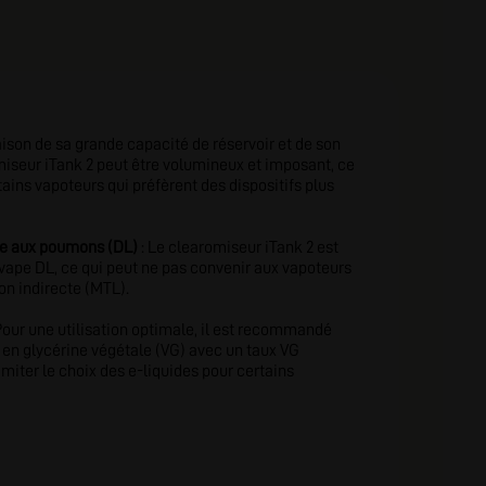
raison de sa grande capacité de réservoir et de son
iseur iTank 2 peut être volumineux et imposant, ce
tains vapoteurs qui préfèrent des dispositifs plus
cte aux poumons (DL)
: Le clearomiseur iTank 2 est
vape DL, ce qui peut ne pas convenir aux vapoteurs
on indirecte (MTL).
Pour une utilisation optimale, il est recommandé
es en glycérine végétale (VG) avec un taux VG
imiter le choix des e-liquides pour certains