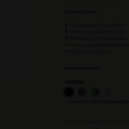
I
Contenu du pack :
⛷️
1 x Clearomiseur iTank 2 8ml
⛷️
1 x Résistance GTI de 0.20 ohm
⛷️
1 x Résistance GTI de 0.40 ohm
⛷️
1 x Pyrex supplémentaire de 5ml
⛷️
1 x Manuel d'utilisation
VOIR PLUS DE DÉTAILS
COULEUR
Ce produit n'est pas disponible 