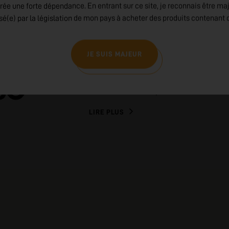
VAPORESSO
rée une forte dépendance. En entrant sur ce site, je reconnais être ma
isé(e) par la législation de mon pays à acheter des produits contenant d
Vaporesso : Innovation, Qualité et Design
JE SUIS MAJEUR
la vape, Vaporesso se distingue par son en
ses produits et son design élégant. Décou
pour tous les vapoteurs, soutenus par un se
l'excellence avec Vaporesso.
LIRE PLUS