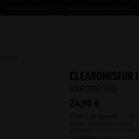
Livraison comprise dès 29.90€ - Expédition sous 24h à 48h ouvrées
PORESSO
CLEAROMISEUR I
VAPORESSO
24,90 €
M
L'iTank 2 de Vaporesso
, ce réin
meilleur clearomiseur subohm à
excellentes
résistances GTi
combi
une utilisation sans tracas.