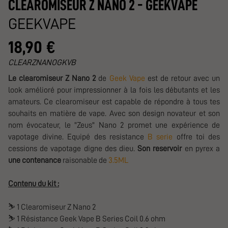
CLEAROMISEUR Z NANO 2 - GEEKVAPE
GEEKVAPE
18,90 €
CLEARZNANOGKVB
Le clearomiseur Z Nano 2
de
Geek Vape
est de retour avec un
look amélioré pour impressionner à la fois les débutants et les
amateurs. Ce clearomiseur est capable de répondre à tous tes
souhaits en matière de vape. Avec son design novateur et son
nom évocateur, le "Zeus" Nano 2 promet une expérience de
vapotage divine. Equipé des resistance
B serie
offre toi des
cessions de vapotage digne des dieu.
Son reservoir
en pyrex a
une contenance
raisonable de
3.5ML
Contenu du kit :
⛷️
1 Clearomiseur Z Nano 2
⛷️
1 Résistance Geek Vape B Series Coil 0.6 ohm