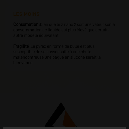
LES MOINS
Consomation
:bien que le z nano 2 soit une valeur sur la
consommation de liquide est plus élevé que certain
autre modèle équivalant
Fragilité
:Le pyrex en forme de bulle est plus
susceptible de se casser suite à une chute
malencontreuse une bague en silicone serait la
bienvenue