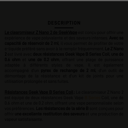
DESCRIPTION
Le clearomiseur Z Nano 2 de GeekVape
est conçu pour offrir une
expérience de vape polyvalente et des saveurs intenses.
Avec sa
capacité de réservoir de 2 ml
, il vous permet de profiter de votre
e-liquide préféré sans avoir à le remplir fréquemment.
Le Z Nano
2
est livré avec
deux résistances Geek Vape B Series Coil
,
une de
0.6 ohm
et
une de 0.2 ohm
, offrant une plage de puissance
adaptée à différents styles de vape. Il est également
accompagné d'un
pyrex de rechange de 2 ml
, d'un outil de
démontage de la résistance et d'un kit de joints pour une
utilisation prolongée et sans fuites.
Résistances Geek Vape B Series Coil
:
Le clearomiseur Z Nano 2
est équipé de deux résistances Geek Vape
B Series
Coil, une de
0.6 ohm et une de 0.2 ohm, offrant une vape personnalisée selon
vos préférences.
Les résistances de la série B
sont conçues pour
offrir
une excellente restitution des saveurs
et une production de
vapeur satisfaisante.