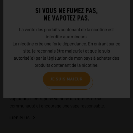
SI VOUS NE FUMEZ PAS,
NE VAPOTEZ PAS.
La vente des produits contenant de la nicotine est
EN SAVOIR PLUS SUR
interdite aux mineurs.
GEEKVAPE
La nicotine crée une forte dépendance. En entrant sur ce
site, je reconnais être majeur(e) et que je suis
GeekVape, créée en 2015, est une marque leader de la vape.
autorisé(e) par la législation de mon pays à acheter des
Elle se distingue par sa qualité, sa robustesse et ses
produits contenant de la nicotine.
innovations. Sa gamme "Aegis" est réputée pour sa
résistance aux chocs et à l'eau. GeekVape privilégie des
JE SUIS MAJEUR
matériaux de qualité, soumet ses produits à des tests
rigoureux et propose une large sélection pour tous les
vapoteurs. L'entreprise valorise les retours de sa
communauté et encourage une vape responsable.
LIRE PLUS