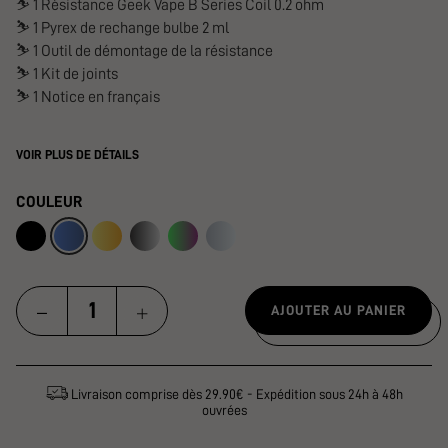
⛷️
1 Résistance Geek Vape B Series Coil 0.2 ohm
⛷️
1 Pyrex de rechange bulbe 2 ml
⛷️
1 Outil de démontage de la résistance
⛷️
1 Kit de joints
⛷️
1 Notice en français
VOIR PLUS DE DÉTAILS
COULEUR
AJOUTER AU PANIER
Livraison comprise dès 29.90€ - Expédition sous 24h à 48h
ouvrées