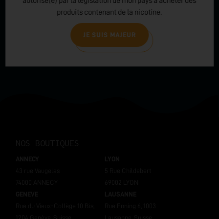
autorisé(e) par la législation de mon pays à acheter des
produits contenant de la nicotine.
LIVRAISON EXPRESS
Expédition sous 24H à 48h
JE SUIS MAJEUR
ouvrées
NOS BOUTIQUES
ANNECY
LYON
43 rue Vaugelas
5 Rue Childebert
74000 ANNECY
69002 LYON
GENEVE
LAUSANNE
Rue du Vieux-Collège 10 Bis,
Rue Enning 6, 1003
1204 Genève, Suisse
Lausanne, Suisse