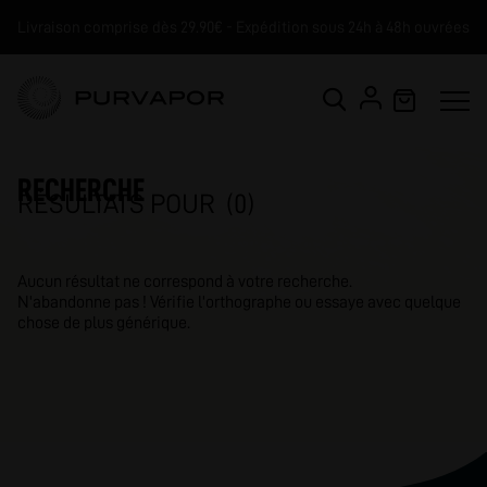
Livraison comprise dès 29.90€ - Expédition sous 24h à 48h ouvrées
Livraison comprise dès 29.90€ - Expédition sous 24h à 48h ouvrées
RECHERCHE
RÉSULTATS POUR
(0)
Aucun résultat ne correspond à votre recherche.
N'abandonne pas ! Vérifie l'orthographe ou essaye avec quelque
chose de plus générique.