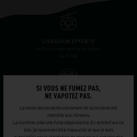
LIVRAISON OFFERTE
En France métropolitaine à partir
de 29.90€
SI VOUS NE FUMEZ PAS,
NE VAPOTEZ PAS.
SÉCURITÉ DES PAIEMENTS
et confidentialité de vos informations
La vente des produits contenant de la nicotine est
personnelles
interdite aux mineurs.
La nicotine crée une forte dépendance. En entrant sur ce
site, je reconnais être majeur(e) et que je suis