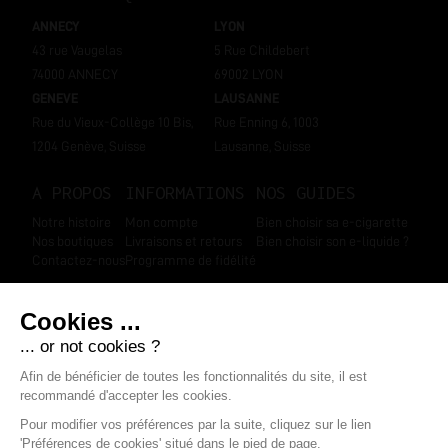
ANNECY
LYON
43 rue Vaugelas
5 Rue Childebert
74000 ANNECY
69002 LYON
GENEVE
LAUSANNE
Rue du Vieux-Collège 10 Bis,
Rue Enning 6, 1003
1204 Genève, Suisse
Lausanne, Suisse
A PROPOS
INFORMATIONS
NOS GUIDES
Notre histoire
Mon compte
Bien choisir sa e-cigarette
Nos boutiques
Livraisons et retours
Bien choisir son e-liquide ?
Contactez-nous
Programme de fidélité
SUIVEZ-NOUS