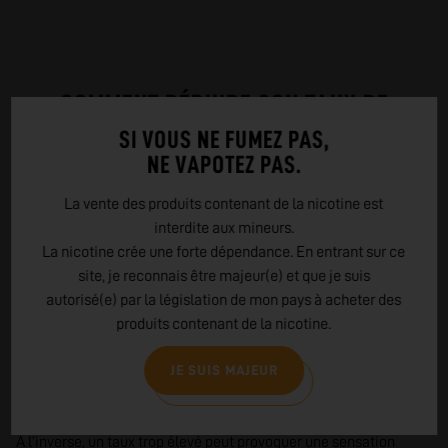
COMMENT RÉDUIRE SON TAUX DE
NICOTINE ?
SI VOUS NE FUMEZ PAS,
NE VAPOTEZ PAS.
Il est possible de diminuer progressivement son taux de nicotine
La vente des produits contenant de la nicotine est
afin de réduire sa dépendance. Cette démarche doit être
interdite aux mineurs.
progressive pour éviter toute sensation de manque.
La nicotine crée une forte dépendance. En entrant sur ce
De nombreux vapoteurs commencent avec un taux élevé puis
site, je reconnais être majeur(e) et que je suis
diminuent au fil du temps jusqu’à atteindre un e-liquide sans
autorisé(e) par la législation de mon pays à acheter des
nicotine.
produits contenant de la nicotine.
LES ERREURS À ÉVITER
JE SUIS MAJEUR
Choisir un taux trop faible peut entraîner un manque de nicotine
et augmenter le risque de rechute vers la cigarette.
À l’inverse, un taux trop élevé peut provoquer une sensation