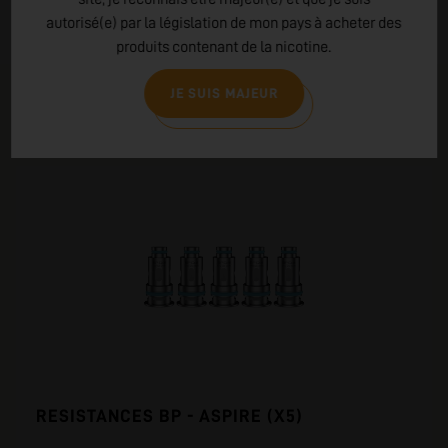
autorisé(e) par la législation de mon pays à acheter des
LIRE PLUS
produits contenant de la nicotine.
JE SUIS MAJEUR
PRODUITS COMPLÉMENTAIRES
VOUS AIMEREZ AUSSI
RESISTANCES BP - ASPIRE (X5)