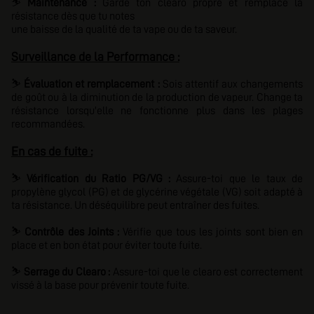
⛷️
Maintenance :
Garde ton clearo propre et remplace la
résistance dès que tu notes
une baisse de la qualité de ta vape ou de ta saveur.
Surveillance de la Performance :
⛷️
Évaluation et remplacement :
Sois attentif aux changements
de goût ou à la diminution de la production de vapeur. Change ta
résistance lorsqu'elle ne fonctionne plus dans les plages
recommandées.
En cas de fuite :
⛷️
Vérification du Ratio PG/VG :
Assure-toi que le taux de
propylène glycol (PG) et de glycérine végétale (VG) soit adapté à
ta résistance. Un déséquilibre peut entraîner des fuites.
⛷️
Contrôle des Joints :
Vérifie que tous les joints sont bien en
place et en bon état pour éviter toute fuite.
⛷️
Serrage du Clearo :
Assure-toi que le clearo est correctement
vissé à la base pour prévenir toute fuite.