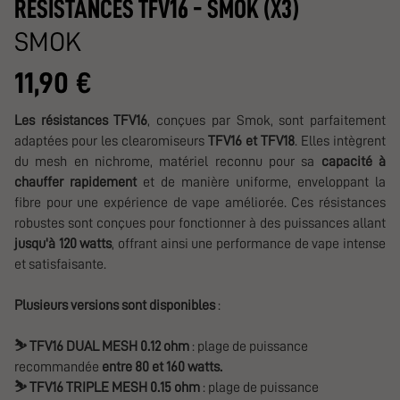
RESISTANCES TFV16 - SMOK (X3)
SMOK
11,90 €
Les résistances TFV16
, conçues par Smok, sont parfaitement
adaptées pour les clearomiseurs
TFV16 et TFV18
. Elles intègrent
du mesh en nichrome, matériel reconnu pour sa
capacité à
chauffer rapidement
et de manière uniforme, enveloppant la
fibre pour une expérience de vape améliorée. Ces résistances
robustes sont conçues pour fonctionner à des puissances allant
jusqu'à 120 watts
, offrant ainsi une performance de vape intense
et satisfaisante.
Plusieurs versions sont disponibles
:
⛷️
TFV16 DUAL MESH 0.12 ohm
: plage de puissance
recommandée
entre 80 et 160 watts.
⛷️
TFV16 TRIPLE MESH 0.15 ohm
: plage de puissance