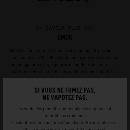
EN SAVOIR PLUS SUR
SMOK
SMOK est une marque chinoise de vapotage de premier
plan, fondée en 2010. Elle est reconnue pour son innovation
technologique, sa large gamme de produits de haute
qualité, son esthétisme et son excellent service client. Les
produits SMOK, allant des kits de démarrage aux mods
avancés, sont conçus avec soin, soumis à des tests
SI VOUS NE FUMEZ PAS,
rigoureux et respectent les normes de sécurité
NE VAPOTEZ PAS.
internationales. La marque est également attentive au
design de ses appareils, proposant une variété de couleurs
La vente des produits contenant de la nicotine est
et de styles. SMOK est une référence dans l'industrie du
interdite aux mineurs.
vapotage, adaptée à tous les types de vapoteurs, débutants
La nicotine crée une forte dépendance. En entrant sur ce
ou expérimentés.
site, je reconnais être majeur(e) et que je suis