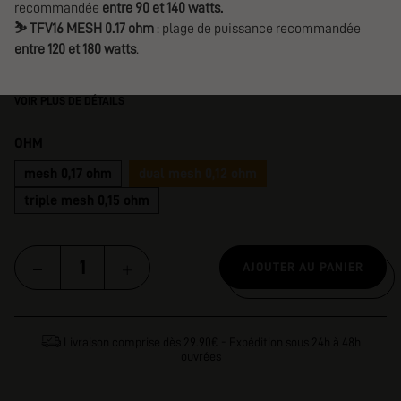
recommandée
entre 90 et 140 watts.
⛷️
TFV16 MESH 0.17 ohm
: plage de puissance recommandée
entre 120 et 180 watts
.
VOIR PLUS DE DÉTAILS
OHM
mesh 0,17 ohm
dual mesh 0,12 ohm
triple mesh 0,15 ohm
AJOUTER AU PANIER
Livraison comprise dès 29.90€ - Expédition sous 24h à 48h
ouvrées