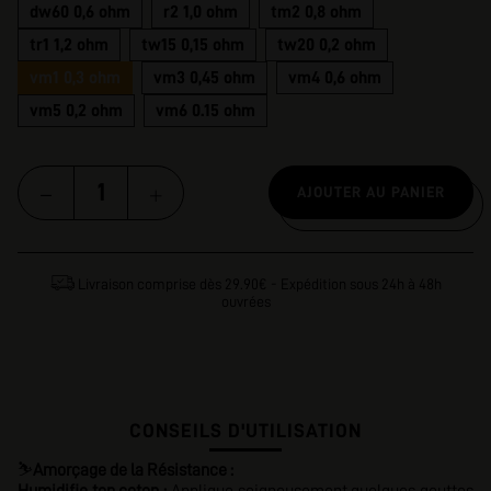
dw60 0,6 ohm
r2 1,0 ohm
tm2 0,8 ohm
tr1 1,2 ohm
tw15 0,15 ohm
tw20 0,2 ohm
vm1 0,3 ohm
vm3 0,45 ohm
vm4 0,6 ohm
vm5 0,2 ohm
vm6 0.15 ohm
AJOUTER AU PANIER
Livraison comprise dès 29.90€ - Expédition sous 24h à 48h
ouvrées
CONSEILS D'UTILISATION
⛷️
Amorçage de la Résistance :