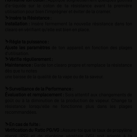
Humidifie ton coton :
Applique soigneusement quelques gouttes
d’e-liquide sur le coton de ta résistance avant ta première
utilisation pour bien l'imprégner et éviter de la cramer.
⛷️
Insére ta Résistance :
Installation :
Insére fermement la nouvelle résistance dans ton
clearo en vérifiant qu'elle est bien en place.
⛷️
Régle ta puissance :
Ajuste les paramètres
de ton appareil en fonction des plages
d'utilisation.
⛷️
Vérifie régulierement :
Maintenance :
Garde ton clearo propre et remplace la résistance
dès que tu notes
une baisse de la qualité de ta vape ou de ta saveur.
⛷️
Surveillance de la Performance :
Évaluation et remplacement :
Sois attentif aux changements de
goût ou à la diminution de la production de vapeur. Change ta
résistance lorsqu'elle ne fonctionne plus dans les plages
recommandées.
⛷️
En cas de fuite :
Vérification du Ratio PG/VG :
Assure-toi que le taux de propylène
glycol (PG) et de glycérine végétale (VG) soit adapté à ta