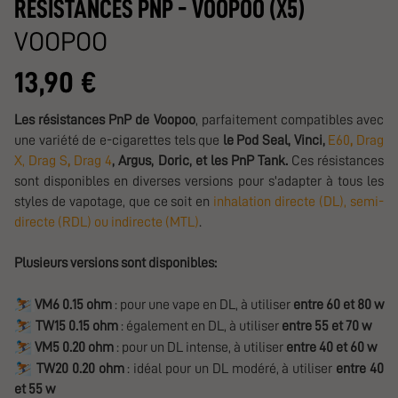
RESISTANCES PNP - VOOPOO (X5)
VOOPOO
13,90 €
Les résistances PnP de Voopoo
, parfaitement compatibles avec
une variété de e-cigarettes tels que
le Pod Seal, Vinci,
E60
,
Drag
X,
Drag
S
,
Drag 4
, Argus, Doric, et les PnP Tank.
Ces résistances
sont disponibles en diverses versions pour s'adapter à tous les
styles de vapotage, que ce soit en
inhalation directe (DL), semi-
directe (RDL) ou indirecte (MTL)
.
Plusieurs versions sont disponibles:
⛷️
VM6 0.15 ohm
: pour une vape en DL, à utiliser
entre 60 et 80 w
⛷️
TW15 0.15 ohm
: également en DL, à utiliser
entre 55 et 70 w
⛷️
VM5 0.20 ohm
: pour un DL intense, à utiliser
entre 40 et 60 w
⛷️
TW20 0.20 ohm
: idéal pour un DL modéré, à utiliser
entre 40
et 55 w