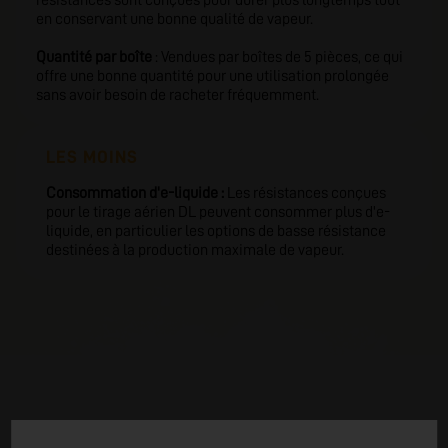
résistances sont conçues pour durer plus longtemps tout
en conservant une bonne qualité de vapeur.
Quantité par boîte
: Vendues par boîtes de 5 pièces, ce qui
offre une bonne quantité pour une utilisation prolongée
sans avoir besoin de racheter fréquemment.
LES MOINS
Consommation d'e-liquide :
Les résistances conçues
pour le tirage aérien DL peuvent consommer plus d'e-
liquide, en particulier les options de basse résistance
destinées à la production maximale de vapeur.