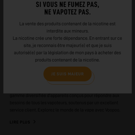
SI VOUS NE FUMEZ PAS,
NE VAPOTEZ PAS.
La vente des produits contenant de la nicotine est
interdite aux mineurs.
La nicotine crée une forte dépendance. En entrant sur ce
EN SAVOIR PLUS SUR
site, je reconnais être majeur(e) et que je suis
VOOPOO
autorisé(e) par la législation de mon pays à acheter des
produits contenant de la nicotine.
Voopoo : Innovation, Qualité et Esthétisme. Une marque qui
a su s'imposer parmi les leaders du marché de la vape
JE SUIS MAJEUR
grâce à son engagement envers l'innovation technologique,
la qualité des produits et un design soigné. Découvrez une
gamme diversifiée d'appareils conçus pour répondre aux
besoins de tous les vapoteurs, soutenus par un excellent
service client. Explorez le monde de la vape avec Voopoo.
LIRE PLUS