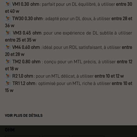
⛷️
VM1 0.30 ohm
: parfait pour un DL équilibré, à utiliser
entre 30
et 40 w
⛷️
TW30 0.30 ohm
: adapté pour un DL doux, à utiliser
entre 28 et
36 w
⛷️
VM3 0.45 ohm
:pour une expérience de DL subtile à utiliser
entre 25 et 35 w
⛷️
VM4 0.60 ohm
: idéal pour un RDL satisfaisant, à utiliser
entre
20 et 28 w
⛷️
TM2 0.80 ohm
: conçu pour un MTL précis, à utiliser
entre 12
et 18 w
⛷️
R2 1.0 ohm
: pour un MTL délicat, à utiliser
entre 10 et 12 w
⛷️
TR1 1.2 ohm
: optimisé pour un MTL riche à utiliser
entre 10 et
15 w
VOIR PLUS DE DÉTAILS
OHM