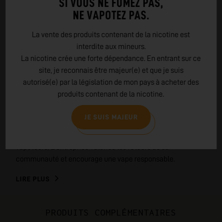
SI VOUS NE FUMEZ PAS,
NE VAPOTEZ PAS.
La vente des produits contenant de la nicotine est
EN SAVOIR PLUS SUR
interdite aux mineurs.
GEEKVAPE
La nicotine crée une forte dépendance. En entrant sur ce
site, je reconnais être majeur(e) et que je suis
GeekVape, créée en 2015, est une marque leader de la vape.
autorisé(e) par la législation de mon pays à acheter des
Elle se distingue par sa qualité, sa robustesse et ses
produits contenant de la nicotine.
innovations. Sa gamme "Aegis" est réputée pour sa
résistance aux chocs et à l'eau. GeekVape privilégie des
JE SUIS MAJEUR
matériaux de qualité, soumet ses produits à des tests
rigoureux et propose une large sélection pour tous les
vapoteurs. L'entreprise valorise les retours de sa
communauté et encourage une vape responsable.
LIRE PLUS
PRODUITS COMPLÉMENTAIRES