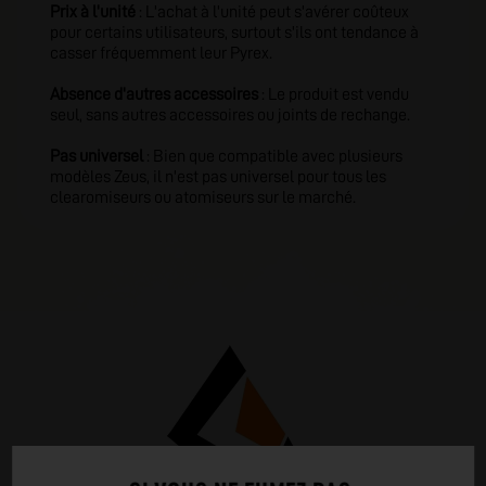
Prix à l'unité
: L'achat à l'unité peut s'avérer coûteux
pour certains utilisateurs, surtout s'ils ont tendance à
casser fréquemment leur Pyrex.
Absence d'autres accessoires
: Le produit est vendu
seul, sans autres accessoires ou joints de rechange.
Pas universel
: Bien que compatible avec plusieurs
modèles Zeus, il n'est pas universel pour tous les
clearomiseurs ou atomiseurs sur le marché.