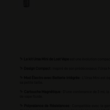
⛷️
Le kit Ursa Mini de Lost Vape
est une évolution compact
⛷️
Design Compact
: Inspiré de son prédécesseur, l'Ursa 
⛷️
Mod Électro avec Batterie Intégrée
: L'Ursa Mini est 
sa petite taille.
⛷️
Cartouche Magnétique
: D'une contenance de 3 ml, l
de vape fluide.
⛷️
Polyvalence de Résistances
: Compatible avec la gam