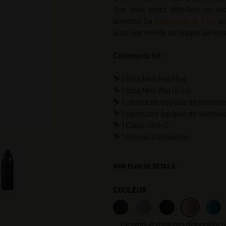
Que vous soyez débutant ou vap
I
attentes. Sa
cartouche de 3 ml
es
ainsi une variété de tirages aérien
Contenu du kit :
⛷️
1 Ursa Mini Pod Mod
⛷️
1 Ursa Mini Pod (3 ml)
⛷️
1 cartouche équipée de résistan
⛷️
1 cartouche équipée de résistan
⛷️
1 Câble USB-C
⛷️
1 Manuel d'utilisation
VOIR PLUS DE DÉTAILS
COULEUR
Ce produit n'est pas disponible 