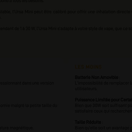
pond à tous les besoins.
able, l'Ursa Mini peut être calibré pour offrir une inhalation directe 
.
ndant de 1 à 30 W, l'Ursa Mini s'adapte à votre style de vape, que ce so
LES MOINS
Batterie Non Amovible
:
pressionnant dans une version
L'impossibilité de remplacer l
utilisateurs.
Puissance Limitée pour Certai
mie malgré la petite taille du
Bien que 30W soit suffisant p
satisfaire ceux qui recherche
Taille Réduite
:
nature magnétique.
Bien qu'elle soit un avantage po