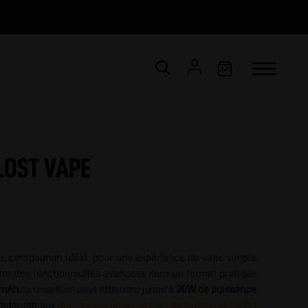
CONNEXION
Email *
 LOST VAPE
Mot de passe *
ot de passe oublié ?
le compagnon idéal pour une expérience de vape simple.
VALIDER
re des fonctionnalités avancées dans un format pratique.
mAh,
la Ursa Mini peut atteindre jusqu'à
30W de puissance
,
e adaptée aux
inhalations directes (DL) et indirectes (MTL).