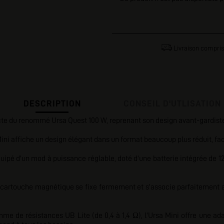
Livraison compris
DESCRIPTION
CONSEIL D'UTLISATION
e du renommé Ursa Quest 100 W, reprenant son design avant-gardiste tou
Mini affiche un design élégant dans un format beaucoup plus réduit, faci
équipé d'un mod à puissance réglable, doté d'une batterie intégrée d
a cartouche magnétique se fixe fermement et s'associe parfaitement 
me de résistances UB Lite (de 0,4 à 1,4 Ω), l'Ursa Mini offre une a