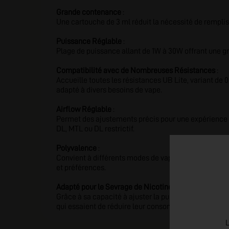
Grande contenance
:
Une cartouche de 3 ml réduit la nécessité de rempli
Puissance Réglable
:
Plage de puissance allant de 1W à 30W offrant une gran
Compatibilité avec de Nombreuses Résistances
:
Accueille toutes les résistances UB Lite, variant de 0,
adapté à divers besoins de vape.
Airflow Réglable
:
Permet des ajustements précis pour une expérience 
DL, MTL ou DL restrictif.
Polyvalence
:
Convient à différents modes de vape, offrant une ada
et préférences.
Adapté pour le Sevrage de Nicotine
:
Grâce à sa capacité à ajuster la puissance et la résis
qui essaient de réduire leur consommation de nicoti
L