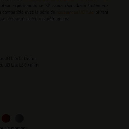
oteur expérimenté, ce kit saura répondre à toutes vos
nscription
t compatible avec la série de
résistances UB Lite
, offrant
s ou plus serrés selon vos préférences.
ce UB Lite L1 1.4ohm
ce UB Lite L6 0.4ohm
pour le moment.