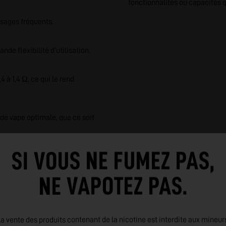
fonctionnalités ou capacités q
ssages fréquents.
de flexibilité d'utilisation.
4 à 1,4 Ω, ce qui le rend
de vape optimale, que ce soit
SI VOUS NE FUMEZ PAS,
ptabilité pour divers besoins
NE VAPOTEZ PAS.
tance, il est adapté pour ceux
ne.
a vente des produits contenant de la nicotine est interdite aux mineur