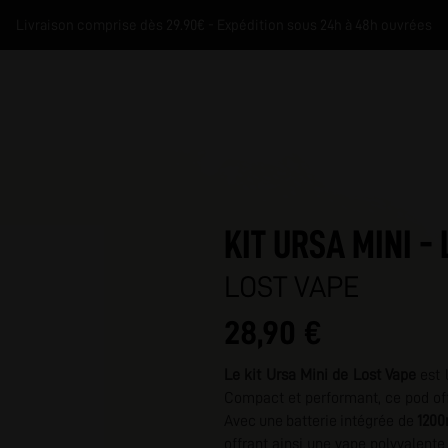
Livraison comprise dès 29.90€ - Expédition sous 24h à 48h ouvrées
KIT URSA MINI -
LOST VAPE
28,90 €
M
Le kit Ursa Mini de Lost Vape
est 
Compact et performant, ce pod off
Avec une batterie intégrée de
1200
offrant ainsi une vape polyvalent