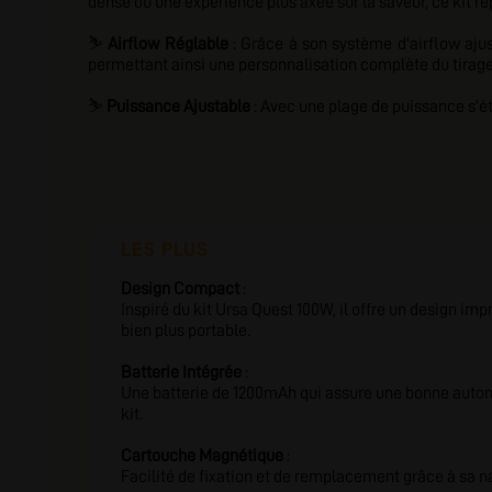
dense ou une expérience plus axée sur la saveur, ce kit ré
⛷️
Airflow Réglable
: Grâce à son système d'airflow ajust
permettant ainsi une personnalisation complète du tirage
⛷️
Puissance Ajustable
: Avec une plage de puissance s'éte
LES PLUS
Design Compact
:
Inspiré du kit Ursa Quest 100W, il offre un design im
bien plus portable.
Batterie Intégrée
:
Une batterie de 1200mAh qui assure une bonne autono
kit.
Cartouche Magnétique
:
Facilité de fixation et de remplacement grâce à sa 