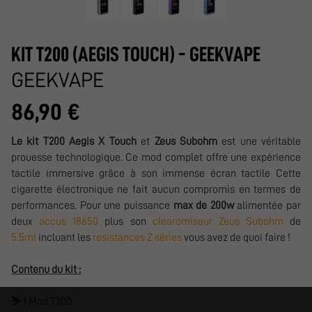
KIT T200 (AEGIS TOUCH) - GEEKVAPE
GEEKVAPE
86,90 €
Le kit T200 Aegis X Touch
et
Zeus Subohm
est une véritable
prouesse technologique. Ce mod complet offre une expérience
tactile immersive grâce à son immense écran tactile Cette
cigarette électronique ne fait aucun compromis en termes de
performances. Pour une puissance
max de 200w
alimentée par
deux
accus 18650
plus son
clearomiseur Zeus Subohm
de
5.5ml
incluant les
resistances Z séries
vous avez de quoi faire !
Contenu du kit :
⛷️
1 Mod T200