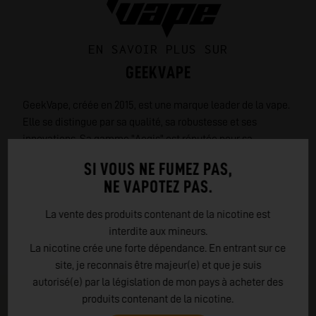
EN SAVOIR PLUS SUR
GEEKVAPE
GeekVape, créée en 2015, est une marque leader de la vape.
Elle se distingue par sa qualité, sa robustesse et ses
innovations. Sa gamme "Aegis" est réputée pour sa
résistance aux chocs et à l'eau. GeekVape privilégie des
SI VOUS NE FUMEZ PAS,
matériaux de qualité, soumet ses produits à des tests
NE VAPOTEZ PAS.
rigoureux et propose une large sélection pour tous les
vapoteurs. L'entreprise valorise les retours de sa
La vente des produits contenant de la nicotine est
communauté et encourage une vape responsable.
interdite aux mineurs.
La nicotine crée une forte dépendance. En entrant sur ce
LIRE PLUS
site, je reconnais être majeur(e) et que je suis
autorisé(e) par la législation de mon pays à acheter des
PRODUITS COMPLÉMENTAIRES
produits contenant de la nicotine.