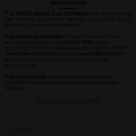
DESCRIPTION
⛷️
Le kit T200 Aegis X Touch de Geekvape
est arrivé pour une
vape moderne et puissante avec son écran tactile tel un
smartphone, on pourrais s'y méprendre !
⛷️
Ce matériel révolutionnaire
est équipé d'une box à double
accu pour une puissance allant
jusqu'à 200W
et pour
accompagner cette bête de puissance, qui d'autre que célèbre
clearomiseur Zeus Subohm
avec une
capacité généreuse de
5ml
, ce réservoir te permettra de régaler tes papilles
instantanément.
⛷️
Sa protection IP68
rend cette cigarette électronique
résistante à l'eau, donc tu pourras l'utiliser dans toutes les
situations.
CONSEILS D'UTILSATIONS
LES PLUS