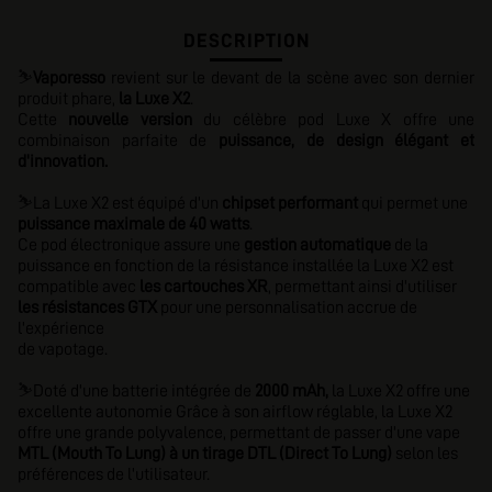
DESCRIPTION
⛷️
Vaporesso
revient sur le devant de la scène avec son dernier
produit phare,
la Luxe X2
.
Cette
nouvelle version
du célèbre pod Luxe X offre une
combinaison parfaite de
puissance, de design élégant et
d'innovation.
⛷️
La Luxe X2 est équipé d'un
chipset performant
qui permet une
puissance maximale de 40 watts
.
Ce pod électronique assure une
gestion automatique
de la
puissance en fonction de la résistance installée la Luxe X2 est
compatible avec
les cartouches XR
, permettant ainsi d'utiliser
les résistances GTX
pour une personnalisation accrue de
l'expérience
de vapotage.
⛷️
Doté d'une batterie intégrée de
2000 mAh,
la Luxe X2 offre une
excellente autonomie Grâce à son airflow réglable, la Luxe X2
offre une grande polyvalence, permettant de passer d'une vape
MTL (Mouth To Lung) à un tirage DTL (Direct To Lung)
selon les
préférences de l'utilisateur.