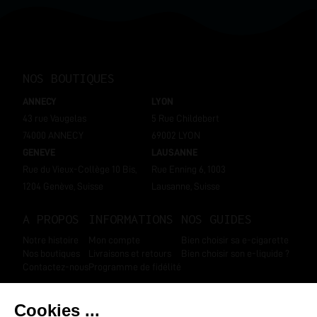
NOS BOUTIQUES
ANNECY
LYON
43 rue Vaugelas
5 Rue Childebert
74000 ANNECY
69002 LYON
GENEVE
LAUSANNE
Rue du Vieux-Collège 10 Bis,
Rue Enning 6, 1003
1204 Genève, Suisse
Lausanne, Suisse
A PROPOS
INFORMATIONS
NOS GUIDES
Notre histoire
Mon compte
Bien choisir sa e-cigarette
Nos boutiques
Livraisons et retours
Bien choisir son e-liquide ?
Contactez-nous
Programme de fidélité
SUIVEZ-NOUS