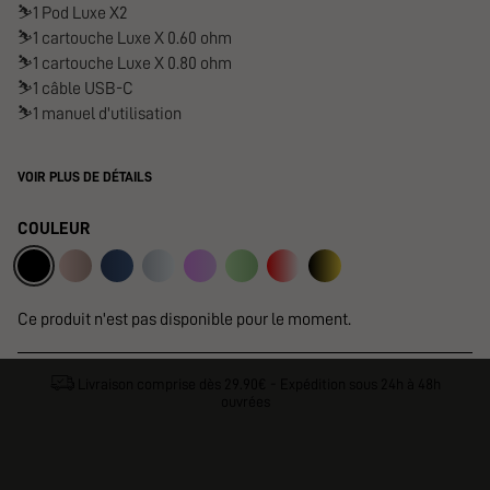
⛷️
1 Pod Luxe X2
⛷️
1 cartouche Luxe X 0.60 ohm
⛷️
1 cartouche Luxe X 0.80 ohm
⛷️
1 câble USB-C
⛷️
1 manuel d'utilisation
VOIR PLUS DE DÉTAILS
COULEUR
Ce produit n'est pas disponible pour le moment.
Livraison comprise dès 29.90€ - Expédition sous 24h à 48h
ouvrées