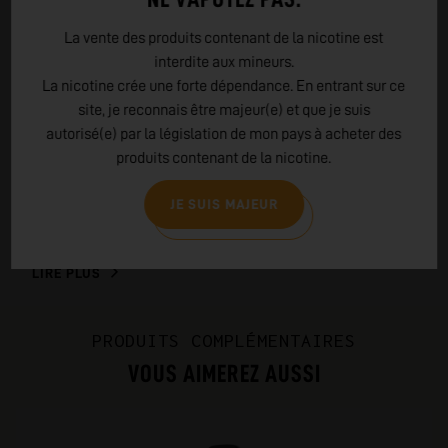
EN SAVOIR PLUS SUR
La vente des produits contenant de la nicotine est
VAPORESSO
interdite aux mineurs.
La nicotine crée une forte dépendance. En entrant sur ce
Vaporesso : Innovation, Qualité et Design. Une marque
site, je reconnais être majeur(e) et que je suis
renommée dans l'industrie de la vape, Vaporesso se
autorisé(e) par la législation de mon pays à acheter des
distingue par son engagement envers l'innovation, la
produits contenant de la nicotine.
qualité de ses produits et son design élégant. Découvrez
une gamme variée de produits conçus pour tous les
JE SUIS MAJEUR
vapoteurs, soutenus par un service client de qualité.
Explorez l'excellence avec Vaporesso.
LIRE PLUS
PRODUITS COMPLÉMENTAIRES
VOUS AIMEREZ AUSSI