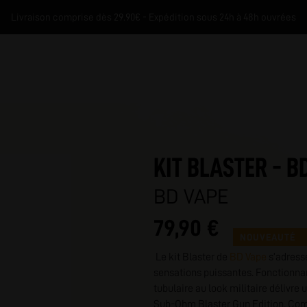
Livraison comprise dès 29.90€ - Expédition sous 24h à 48h ouvrées
KIT BLASTER - B
BD VAPE
79,90 €
M
NOUVEAUTÉ
Le kit Blaster de
BD Vape
s’adress
sensations puissantes. Fonctionna
tubulaire au look militaire délivre
Sub-Ohm Blaster Gun Edition. Com