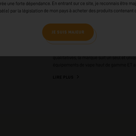
rée une forte dépendance. En entrant sur ce site, je reconnais être ma
EN SAVOIR PLUS SUR
isé(e) par la législation de mon pays à acheter des produits contenant d
BD VAPE
JE SUIS MAJEUR
Fondée par Bruce et David, deux passionné
division High End du géant Fumytech. Prop
qualitatives, la marque suit un seul et uniq
équipements de vape haut de gamme ET au 
LIRE PLUS