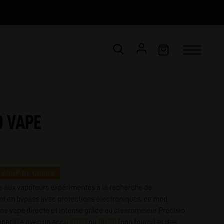
CONNEXION
Email *
D VAPE
Mot de passe *
ot de passe oublié ?
COUP DE COEUR
e aux vapoteurs expérimentés à la recherche de
VALIDER
nt en bypass avec protections électroniques, ce mod
 une vape directe et intense grâce au clearomiseur Precisio
patible avec un accu
21700
ou
18650
(non fourni) et des