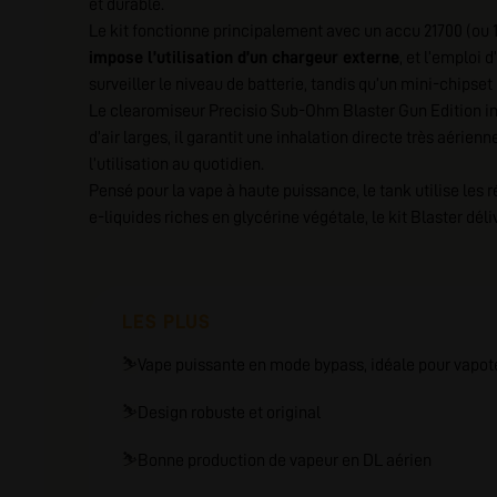
et durable.
Le kit fonctionne principalement avec un accu 21700 (ou 
impose l’utilisation d’un chargeur externe
, et l’emploi
surveiller le niveau de batterie, tandis qu’un mini-chipset
Le clearomiseur Precisio Sub-Ohm Blaster Gun Edition inc
d’air larges, il garantit une inhalation directe très aérien
l’utilisation au quotidien.
Pensé pour la vape à haute puissance, le tank utilise les
e-liquides riches en glycérine végétale, le kit Blaster dé
LES PLUS
⛷️
Vape puissante en mode bypass, idéale pour vapot
⛷️
Design robuste et original
⛷️
Bonne production de vapeur en DL aérien