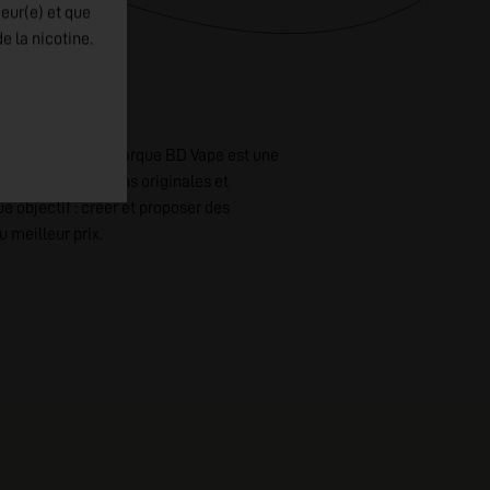
jeur(e) et que
e la nicotine.
s de la vape, la marque BD Vape est une
osant des créations originales et
ue objectif : créer et proposer des
meilleur prix.