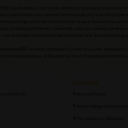
18650 via adaptateur), non inclus, offrant une excellente autonomie et
 d’accus performants est vivement recommandé pour exploiter pleinemen
 interne protège contre les courts-circuits, la sous-tension et les surint
lus complète parfaitement l’ensemble. Avec son réservoir généreux de
ne, tout en limitant efficacement les risques de fuite. Son remplissage pa
 résistances BDC en mesh, fournies en 0,2 ohm et 0,4 ohm, idéales pour
livre une vape énergique, taillée pour les cloud-chasers expérimentés 
LES MOINS
eurs confirmés
⛷️
Accu non fourni
⛷️
Aucun réglage de puissanc
⛷️
Peu adapté aux débutants