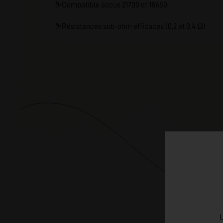
⛷️
Compatible accus 21700 et 18650
⛷️
Résistances sub-ohm efficaces (0,2 et 0,4 Ω)
L