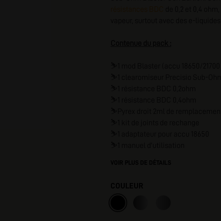
résistances BDC
de 0,2 et 0,4 ohm,
I
vapeur, surtout avec des e-liquides
Contenue du pack :
⛷️
1 mod Blaster (accu 18650/21700 
⛷️
1 clearomiseur Precisio Sub-Ohm
⛷️
1 résistance BDC 0,2ohm
⛷️
1 résistance BDC 0,4ohm
⛷️
Pyrex droit 2ml de remplacemen
⛷️
1 kit de joints de rechange
⛷️
1 adaptateur pour accu 18650
⛷️
1 manuel d'utilisation
VOIR PLUS DE DÉTAILS
COULEUR