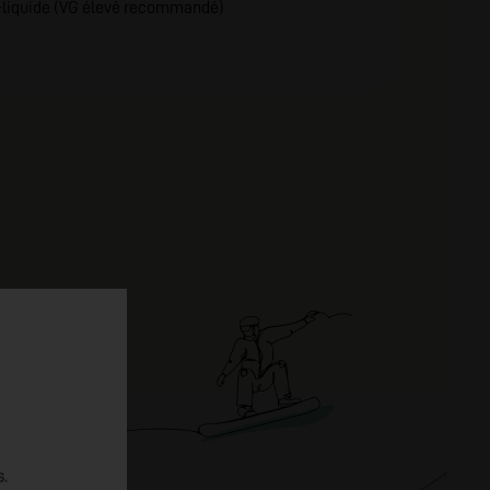
liquide (VG élevé recommandé)
s.