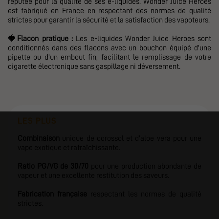
réputée pour la qualité de ses e-liquides. Wonder Juice Heroes
est fabriqué en France en respectant des normes de qualité
strictes pour garantir la sécurité et la satisfaction des vapoteurs.
🍓
Flacon pratique :
Les e-liquides Wonder Juice Heroes sont
conditionnés dans des flacons avec un bouchon équipé d'une
pipette ou d'un embout fin, facilitant le remplissage de votre
cigarette électronique sans gaspillage ni déversement.
LES PLUS
Combinaison
unique de corossol et d'aloe vera pour une
vape exotique et rafraîchissante.
Ratio PG/VG de 30/70
pour une production abondante de
vapeur et une excellente restitution des saveurs.
Fabrication française
respectant les normes de qualité
strictes.