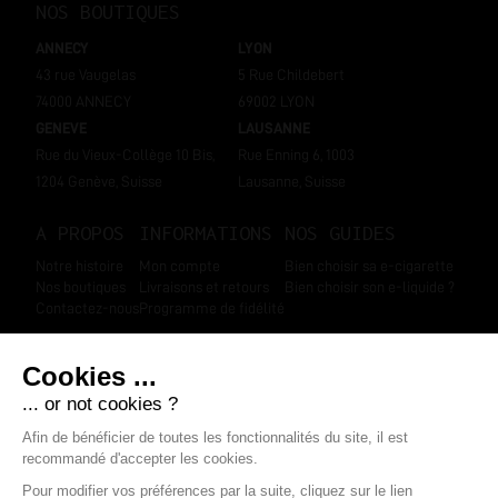
NOS BOUTIQUES
ANNECY
LYON
43 rue Vaugelas
5 Rue Childebert
74000 ANNECY
69002 LYON
GENEVE
LAUSANNE
Rue du Vieux-Collège 10 Bis,
Rue Enning 6, 1003
1204 Genève, Suisse
Lausanne, Suisse
A PROPOS
INFORMATIONS
NOS GUIDES
Notre histoire
Mon compte
Bien choisir sa e-cigarette
Nos boutiques
Livraisons et retours
Bien choisir son e-liquide ?
Contactez-nous
Programme de fidélité
SUIVEZ-NOUS