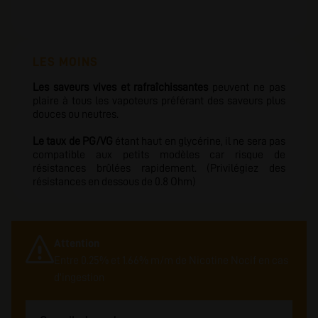
LES MOINS
Les saveurs vives et rafraîchissantes
peuvent ne pas
plaire à tous les vapoteurs préférant des saveurs plus
douces ou neutres.
Le taux de PG/VG
étant haut en glycérine, il ne sera pas
compatible aux petits modèles car risque de
résistances brûlées rapidement. (Privilégiez des
résistances en dessous de 0.8 Ohm)
Attention
Entre 0.25% et 1.66% m/m de Nicotine Nocif en cas
d'ingestion