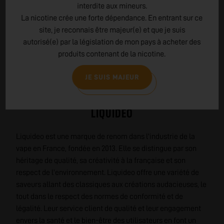
interdite aux mineurs.
La nicotine crée une forte dépendance. En entrant sur ce
site, je reconnais être majeur(e) et que je suis
autorisé(e) par la législation de mon pays à acheter des
produits contenant de la nicotine.
JE SUIS MAJEUR
EN SAVOIR PLUS SUR
LIQUIDEO
Liquideo est une marque de renom dans l'industrie de la
vape en France, fondée en 2013. Elle se distingue par son
héritage de qualité, sa créativité à la française et son
respect de l'environnement. Liquideo offre une variété de
saveurs allant des classiques aux créations audacieuses, le
tout dans le respect des normes de conformité et de
légalité. Leur service client de qualité et leur engagement
envers la santé et le bien-être des utilisateurs en font un