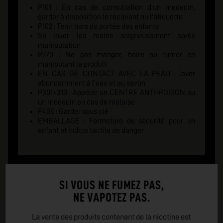
P101 : En cas de consultation d'un medecin,
garder à disposition le récipient ou l'étiquette
P102 : Tenir hors de portée des enfants
Se laver les mains soigneusement après
manipulation
P270 : Ne pas manger, boire ou fumer en
manipulant le produit
EN CAS DE CONTACT AVEC LA PEAU : laver
abondamment à l'eau et au savon
P301+310 : Appeler un CENTRE ANTI-POISON ou
un médecin en cas de malaise
P405 : Garder sous clé
EMBALLAGE : Fermeture de sécurité pour un
enfant et indice tactile de danger
SI VOUS NE FUMEZ PAS,
NE VAPOTEZ PAS.
La vente des produits contenant de la nicotine est